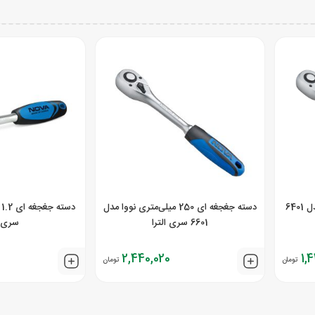
دسته جغجغه‌ای 1.4 اینچ نووا مدل 6401
دسته جغجغه ای 250 میلی‌متری نووا مدل
6601 سری الترا
سری ا
2,440,020
1,4
تومان
تومان