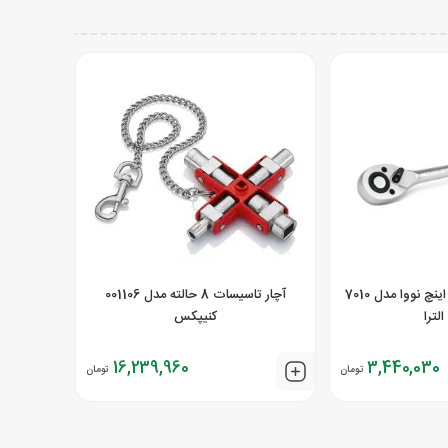
دسته جغجغه ای 1.2 اینچ نووا مدل 7010
آچار تاسیسات 8 حالته مدل 001106
لترا
کنیپکس
16,239,960
3,440,030
تومان
تومان