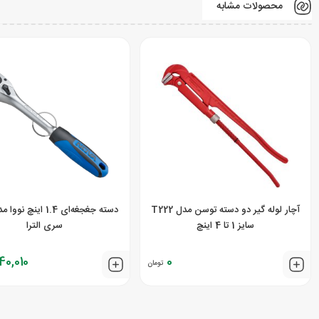
محصولات مشابه
آچار لوله گیر دو دسته توسن مدل T222
سایز 1 تا 4 اینچ
سری الترا
40,010
0
تومان