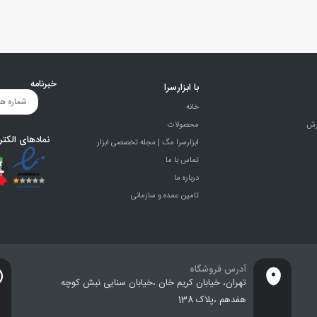
خبرنامه
با ابزارسرا
خانه
رش
محصولات
نمادهای الکتر
ابزارسرا مگ | مجله تخصصی ابزار
تماس با ما
درباره ما
تامین عمده و سازمانی
آدرس فروشگاه
تهران، خيابان كريم خان ،خيابان سنایی نبش کوچه
هفدهم ،پلاک 138