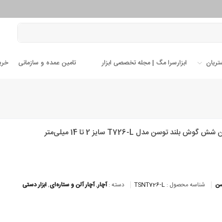
تریان
ابزارسرا مگ | مجله تخصصی ابزار
تامین عمده و سازمانی
خری
 گوش بلند توسن مدل T726-L سایز 2 تا 14 میلی‌متر
ن
شناسه محصول :
TSNT726-L
دسته :
آچار
,
آچار آلن و ستاره‌ای
,
ابزار دستی