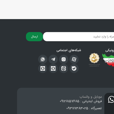
ارسال
ونیکی
شبکه‌های اجتماعی
موبایل و واتساپ
فروش اینترنتی : 09128157685
تعمیرگاه : 09377383025