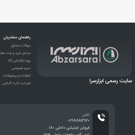
راهنمای مشتریان
سوالات متداول
مراحل خرید و ثبت سفا
رویه بازگردانی کالا
حریم خصوصی
انتقادات و پيشنهادات
سایت رسمی ابزارسرا
فرم ثبت کارت گارانتی
تلفن
02188813120
فروش اینترنتی داخلی 180