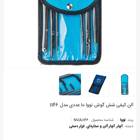
آلن کیفی شش گوش نووا 10 عددی مدل 1146
برند:
نووا
شناسه محصول :
NVA1146
دسته :
آچار
,
آچار آلن و ستاره‌ای
,
ابزار دستی