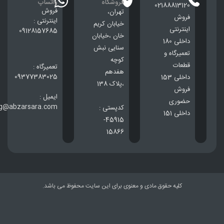
فروشگاه
واتساپ
02188813120
فروش
تهران،
فروش
اینترنتی :
خيابان كريم
اینترنتی
09128157685
خان ،خيابان
داخلی 180
سنایی نبش
تعمیرگاه و
کوچه
قطعات
تعمیرگاه :
هفدهم
09377383025
داخلی 153
،پلاک 138
فروش
ایمیل :
حضوری
ng@abzarsara.com
کدپستی :
داخلی 151
45915-
15866
کلیه حقوق مادی و معنوی برای این سایت محفوظ می باشد.