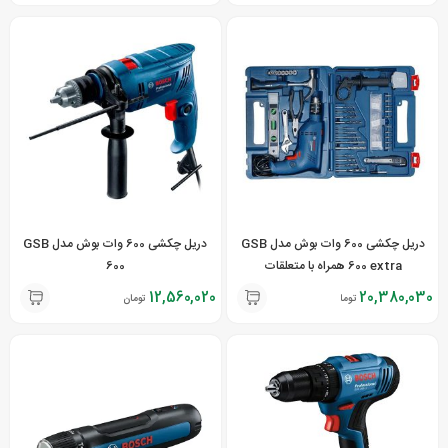
دریل چکشی 600 وات بوش مدل GSB
دریل چکشی 600 وات بوش مدل GSB
600 extra همراه با متعلقات
600
12,560,020
20,380,030
تومان
تومان