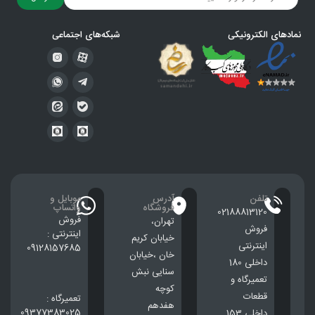
نمادهای الکترونیکی
شبکه‌های اجتماعی
تلفن
آدرس
موبایل و
فروشگاه
واتساپ
02188813120
فروش
تهران،
فروش
اینترنتی :
خيابان كريم
اینترنتی
09128157685
خان ،خيابان
داخلی 180
سنایی نبش
تعمیرگاه و
کوچه
قطعات
تعمیرگاه :
هفدهم
09377383025
داخلی 153