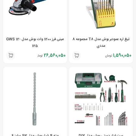
تیغ اره عمودبر بوش مدل T8 مجموعه 8
مینی فرز 1200 وات بوش مدل GWS 12-
عددی
125
26,560,050
1,590,050
تومان
تومان
ست ابزار دستی بوش مدل DIY
مته 4 شیار بوش مدل S3 سایز 6