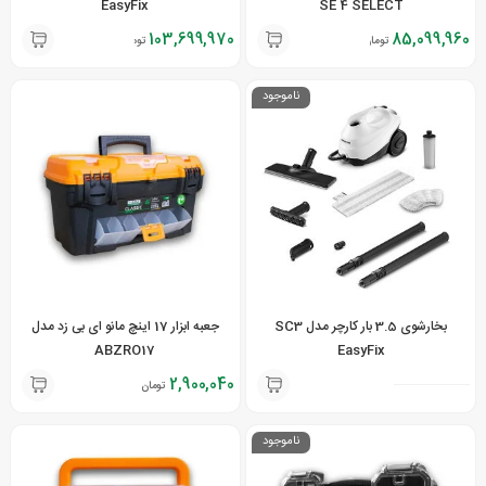
EasyFix
SE 4 SELECT
103,699,970
85,099,960
تومان
تومان
ناموجود
بخارشوی 3.5 بار کارچر مدل SC3
جعبه ابزار 17 اینچ مانو ای بی زد مدل
ABZRO17
EasyFix
2,900,040
تومان
ناموجود