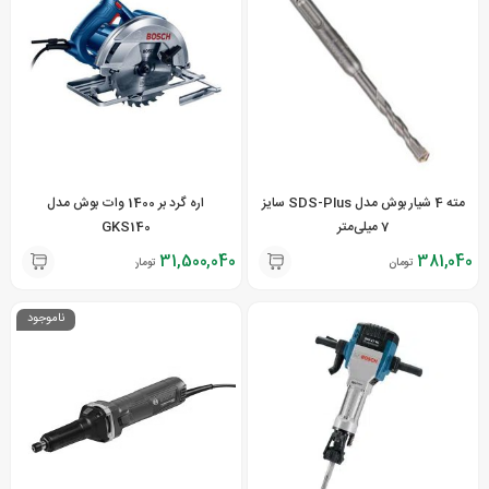
مته 4 شیار بوش مدل SDS-Plus سایز
اره گرد بر 1400 وات بوش مدل
7 میلی‌متر
GKS140
31,500,040
381,040
تومان
تومان
ناموجود