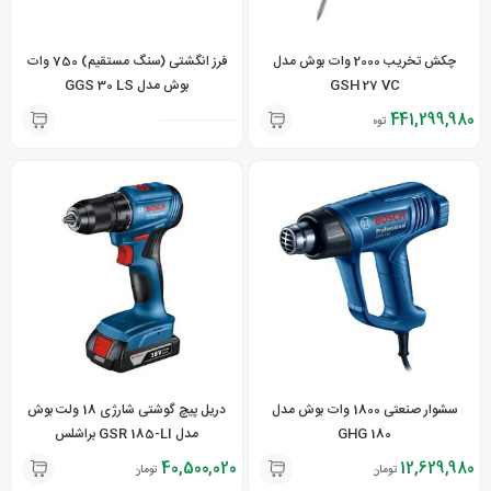
چکش تخریب 2000 وات بوش مدل
فرز انگشتی (سنگ مستقیم) 750 وات
GSH 27 VC
بوش مدل GGS 30 LS
441,299,980
تومان
سشوار صنعتی 1800 وات بوش مدل
دریل پیچ گوشتی شارژی 18 ولت بوش
GHG 180
مدل GSR 185-LI براشلس
40,500,020
12,629,980
تومان
تومان