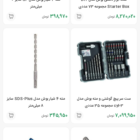
Starter Box مجموعه 73 عددی
میلی‌متر
398,970
8,270,020
تومان
تومان
ست سر پیچ گوشتی و مته بوش مدل
مته 4 شیار بوش مدل SDS-Plus سایز
cyl-3 مجموعه 35 عددی
8 میلی‌متر
345,950
7,099,950
تومان
تومان