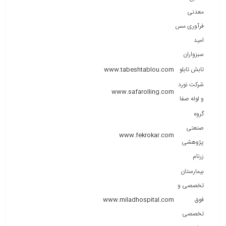
معدنی
فرآوری مس
امید
سبزواران
تابش تابلو
www.tabeshtablou.com
شرکت نورد
www.safarolling.com
و لوله صفا
گروه
صنعتی
www.fekrokar.com
پژوهشی
زرنام
بیمارستان
تخصصی و
فوق
www.miladhospital.com
تخصصی