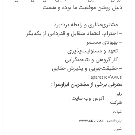
دلیل روشن موفقیت ما بوده و هست:
– مشتری‌مداری و رابطه برد-برد
– احترام، اعتماد متقابل و قدردانی از یکدیگر
– بهبودی مستمر
– تعهد و مسئولیت‌پذیری
– کار گروهی و نتیجه‌گرایی
– حقیقت‌جویی و پذیرش حقایق
[aparat id=’AViut’]
معرفی برخی از مشتریان ابزارسرا :
نام
آدرس وب سایت
:
شرکت :
شرکت
پتروشیمی
www.spc.co.ir
شیراز