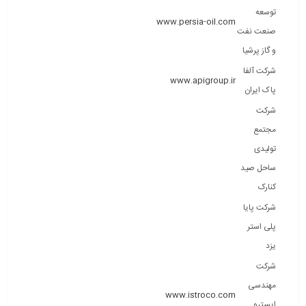
توسعه
www.persia-oil.com
صنعت نفت
و گاز پرشیا
شرکت آلفا
www.apigroup.ir
پاک ایران
شرکت
مجتمع
تولیدی
ساحل صید
کنارک
شرکت پایا
پلی استر
یزد
شرکت
مهندسی
www.istroco.com
ایسترو