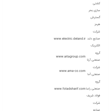
کشتی
سازی بحر
گسترش
هرمز
شرکت
صنایع دلند
www.electric.deland.ir
الکتریک
گروه
www.artagroup.com
صنعتی آرتا
شرکت
www.ama-co.com
صنعتی آما
گروه
صنعتی راسا
www.foladsharif.com
فولاد شریف
شرکت
صنایع