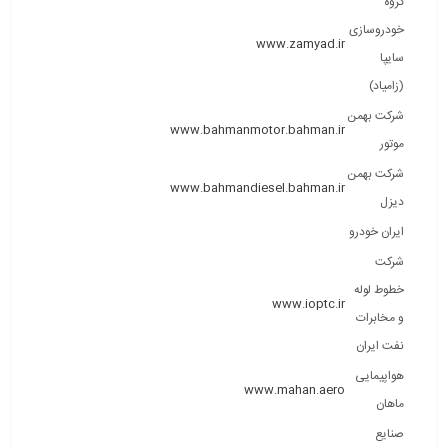
گروه
خودروسازی
www.zamyad.ir
سایپا
(زامیاد)
شرکت بهمن
www.bahmanmotor.bahman.ir
موتور
شرکت بهمن
www.bahmandiesel.bahman.ir
دیزل
ایران خودرو
شرکت
خطوط لوله
www.ioptc.ir
و مخابرات
نفت ایران
هواپیمایی
www.mahan.aero
ماهان
صنایع