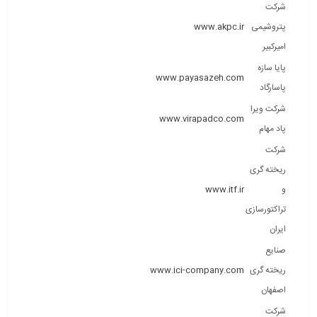
شرکت
پتروشیمی
www.akpc.ir
امیرکبیر
پایا سازه
www.payasazeh.com
پاسارگاد
شرکت ویرا
www.virapadco.com
پاد مهام
شرکت
ریخته گری
و
www.itf.ir
تراکتورسازی
ایران
صنایع
ریخته گری
www.ici-company.com
اصفهان
شرکت