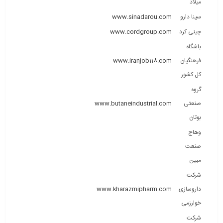
میلاد
سینا دارو
www.sinadarou.com
چینی کرد
www.cordgroup.com
باشگاه
فرهنگیان
www.iranjob118.com
کل کشور
گروه
صنعتی
www.butaneindustrial.com
بوتان
وهاج
صنعت
مبین
شرکت
داروسازی
www.kharazmipharm.com
خوارزمی
شرکت