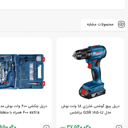
محصولات مشابه
دریل پیچ گوشتی شارژی 18 ولت بوش
مدل GSR 185-LI براشلس
600 extra همراه با متعلقات
,850,040
37,540,030
تومان