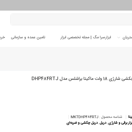
تریان
ابزارسرا مگ | مجله تخصصی ابزار
تامین عمده و سازمانی
خری
1 ولت ماکیتا براشلس مدل DHP484RTJ
تا
شناسه محصول :
MKTDHP484RTJ
بزار برقی و شارژی
,
دریل
,
دریل چکشی و ضربه‌ای