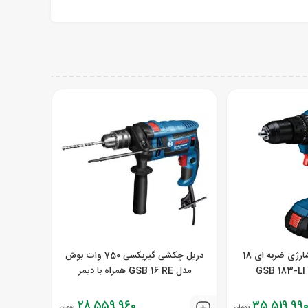
دریل پیچ گوشتی شارژی ضربه ای 18
دریل چکشی گیربکسی 750 وات بوش
G
مدل GSB 16 RE همراه با دیمر
28,559,960
35,519,99
تومان
تومان