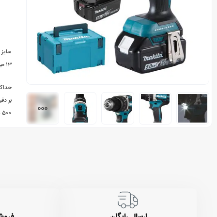
سایز 
13 میلیمتر
حداکث
بر دقی
500 – 2000 دور در دقیقه