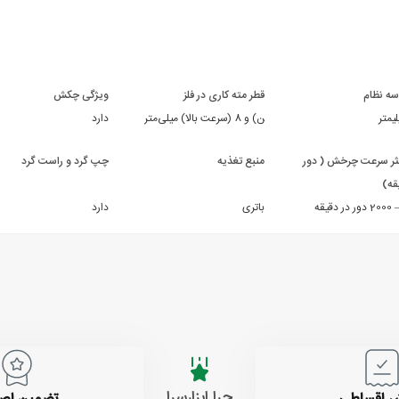
سه نظام
قطر مته کاری در فلز
ویژگی چکش
13 (سرعت پایین) و 8 (سرعت بالا) میلی‌متر
دارد
ر سرعت چرخش ( دور
منبع تغذیه
چپ گرد و راست گرد
قه)
باتری
دارد
چرا ابزارسرا