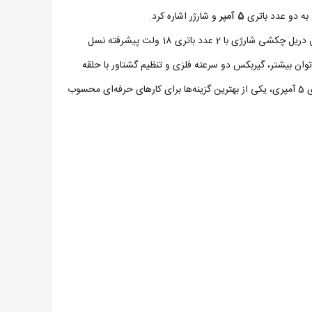
5 آمپر
و شارژر اشاره کرد.
DHP484RTJ شرکت ماکیتا، تحت لیسانس ژاپن و با قابلیت‌های منحصربه‌فرد، انتخابی ایده‌آل برای انجام عملیات‌های سبک و سنگین در خانه و کارگاه است. این دریل چکشی شارژی با 2 عدد باتری 18 ولت پیشرفته نسل
 بالایی ارائه می‌دهد و به لطف طراحی خوش‌دست و روکش ضد لغزش، استفاده از آن راحت و مطمئن است. موتور بدون ذغال (BrushLess) با توان بیشتر، گیربکس دو سرعته فلزی و تنظیم گشتاور با حلقه
21+3 حالته، کارایی فوق‌العاده‌ای را به همراه دارد. همچنین، این ابزار با فناوری XPT، طراحی ضد نفوذ گرد و غبار، چراغ LED روشن‌کننده سطح و باتری‌های قوی 5 آمپری، یکی از بهترین گزینه‌ها برای کارهای حرفه‌ای محسوب