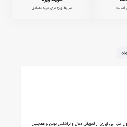
الت
شرایط ویژه
 اصالت
شرایط ویژه برای خرید تعدادی
ران
ولت چکشی براشلس ماکیتا مدل DHP484RTJ با گارانتی 12 ماهه دستگاهی حرفه ای و با طراحی کامپکت است. دارا بودن توان 30 تا 54 نیوتون متر، بی نیازی از تعویض ذغال و براشلس بودن و همچنین