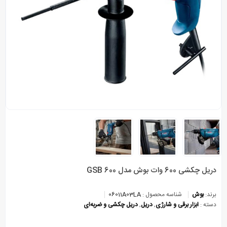
دریل چکشی 600 وات بوش مدل GSB 600
برند:
بوش
شناسه محصول :
06011A03LA
دسته :
ابزار برقی و شارژی
,
دریل
,
دریل چکشی و ضربه‌ای