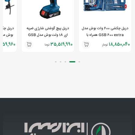
دریل چکشی 600 وات بوش مدل
دریل پیچ گوشتی شارژی ضربه
GSB 600 extra همراه با
ای 18 ولت بوش مدل GSB
متعلقات
183-LI
559,960
35,519,990
18,850,040
تومان
تومان