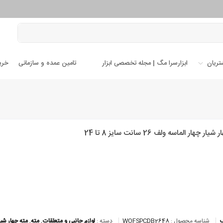
تریان
ابزارسرا مگ | مجله تخصصی ابزار
تامین عمده و سازمانی
خری
ار چهار الماسه ولف 26 سانت سایز 8 تا 24
شناسه محصول :
WOFSPCDB2648
دسته :
لوازم جانبی و متعلقات
,
مته
,
مته چهار شیا