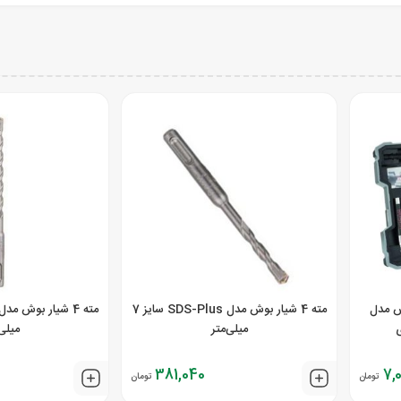
ش مدل
مته 4 شیار بوش مدل SDS-Plus سایز 7
میلی‌متر
میلی‌
381,040
7,
تومان
تومان