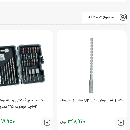
محصولات مشابه
مته 4 شیار بوش مدل S3 سایز 6 میلی‌متر
ست سر پیچ گوشتی و مته بو
cyl-3 مجموعه 35 عددی
099,950
398,970
تومان