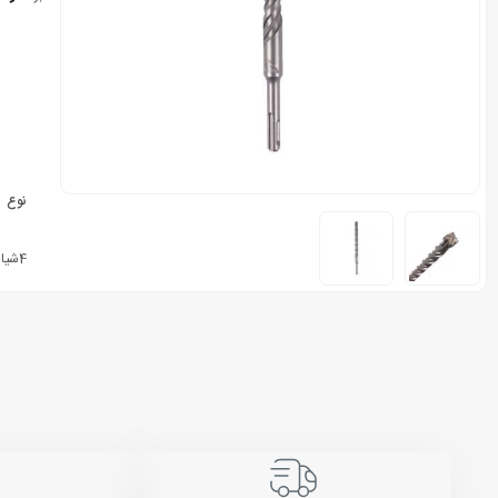
نوع
4شیار