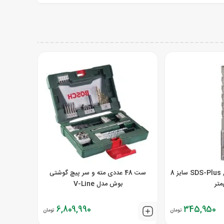
مته 4 شیار بوش مدل SDS-Plus سایز 8
ست 48 عددی مته و سر پیچ گوشتی
متر
بوش مدل V-Line
6,809,990
345,950
تومان
تومان