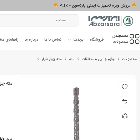
فروش ویژه تجهیزات ایمنی پارکسون - ABZ
دسته‌بندی‌
فروشگاه
برندها
تماس با ما
درباره ما
راهنمای مش
محصولات
محصولات
لوازم جانبی و متعلقات
مته
مته چهار شیار
مته چهار شی
برند:
ولف