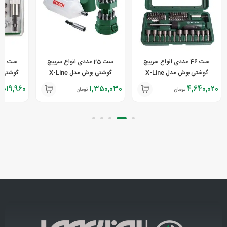
ست 46 عددی انواع سرپیچ
ست 25 عددی انواع سرپیچ
گوشتی بوش مدل X-Line
گوشتی بوش مدل X-Line
,019,960
1,350,030
4,640,020
تومان
تومان