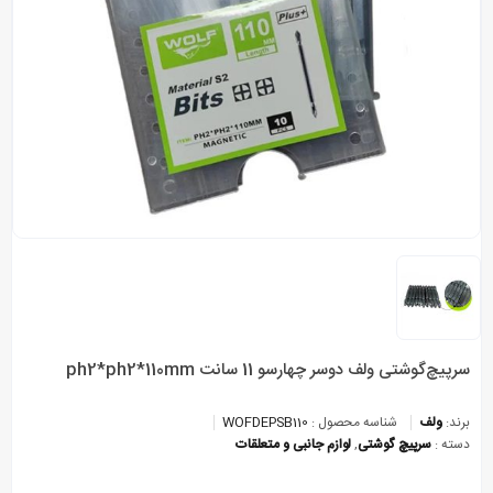
سرپیچ‌گوشتی ولف دوسر چهارسو 11 سانت ph2*ph2*110mm
برند:
ولف
شناسه محصول :
WOFDEPSB110
دسته :
سرپیچ گوشتی
,
لوازم جانبی و متعلقات