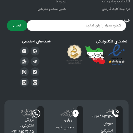
انتقادات و پيشنهادات
درباره ما
فرم ثبت کارت گارانتی
تامین عمده و سازمانی
خبرنامه
ارسال
نمادهای الکترونیکی
شبکه‌های اجتماعی
تلفن
آدرس
موبایل و
فروشگاه
واتساپ
02188813120
فروش
تهران،
فروش
اینترنتی :
خيابان كريم
اینترنتی
09128157685