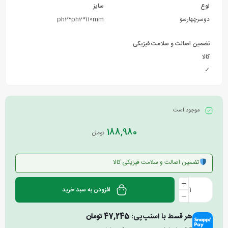
نوع
سایز
دوسرچهارسو
ph2*ph2*110mm
تضمین اصالت و سلامت فیزیکی
کالا
✓
موجود است
188,980
تومان
تضمین اصالت و سلامت فیزیکی کالا
افزودن به سبد خرید
هر قسط با اسنپ‌پی:
47,245
تومان