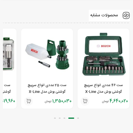
محصولات مشابه
ست 46 عددی انواع سرپیچ
ست 25 عددی انواع سرپیچ
گوشتی بوش مدل X-Line
گوشتی بوش مدل X-Line
,019,960
1,350,030
4,640,020
تومان
تومان