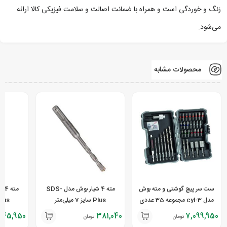
زنگ و خوردگی است و همراه با ضمانت اصالت و سلامت فیزیکی کالا ارائه
می‌شود.
محصولات مشابه
ست سر پیچ گوشتی و مته بوش
مته 4 شیار بوش مدل SDS-
مدل cyl-3 مجموعه 35 عددی
Plus سایز 7 میلی‌متر
Plus سایز 8 میل
345,950
381,040
7,099,950
تومان
تومان