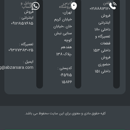
تلفن
آدرس
موبایل و
فروشگاه
واتساپ
02188813120
فروش
تهران،
فروش
اینترنتی :
خيابان كريم
اینترنتی
09128157685
خان ،خيابان
داخلی 180
سنایی نبش
تعمیرگاه و
کوچه
قطعات
تعمیرگاه :
هفدهم
09377383025
داخلی 153
،پلاک 138
فروش
ایمیل :
حضوری
ng@abzarsara.com
کدپستی :
داخلی 151
45915-
15866
کلیه حقوق مادی و معنوی برای این سایت محفوظ می باشد.