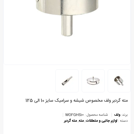
مته گردبر ولف مخصوص شیشه و سرامیک سایز 10 الی 125
برند:
ولف
شناسه محصول :
WOFGHS10
دسته :
لوازم جانبی و متعلقات
,
مته
,
مته گردبر