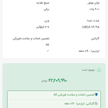
توان موتور
منبع تغذیه
600 وات
برقی
شدت صدا
وزن
86/95 dB(A)
3.7 کیلوگرم
گارانتی
تضمین اصالت و سلامت فیزیکی
کالا
ابزارسرا – 24 ماهه
✓
موجود است
22,209,990
تومان
تضمین اصالت و سلامت فیزیکی کالا
گارانتی: ابزارسرا - 24 ماهه