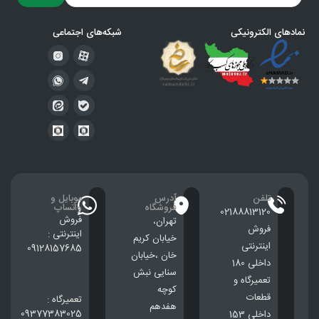
نمادهای الکترونیکی
شبکه‌های اجتماعی
تلفن
آدرس
موبایل و
فروشگاه
واتساپ
02188813120
فروش
تهران،
فروش
اینترنتی :
خيابان كريم
اینترنتی
09128157685
خان ،خيابان
داخلی 180
سنایی نبش
تعمیرگاه و
کوچه
قطعات
تعمیرگاه :
هفدهم
09377383025
داخلی 153