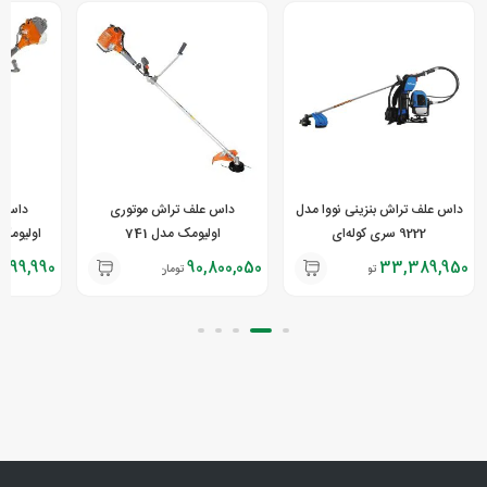
داس علف تراش بنزینی نووا مدل
داس علف تراش موتوری
داس ع
9222 سری کوله‌ای
اولیومک مدل 741
ER
,799,990
90,800,050
33,389,950
تومان
تومان