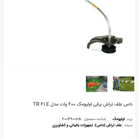
داس علف تراش برقی اولیومک 600 وات مدل TR 61 E
برند:
اولیومک
شناسه محصول :
60049003A
دسته :
علف تراش (داس)
,
تجهیزات باغبانی و کشاورزی