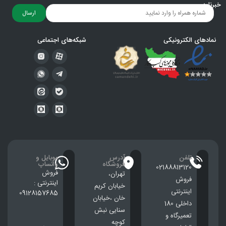
خبرنامه
ارسال
نمادهای الکترونیکی
شبکه‌های اجتماعی
تلفن
آدرس
موبایل و
فروشگاه
واتساپ
02188813120
فروش
تهران،
فروش
اینترنتی :
خيابان كريم
اینترنتی
09128157685
خان ،خيابان
داخلی 180
سنایی نبش
تعمیرگاه و
کوچه