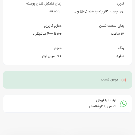
کاربرد
زمان تشکیل شدن پوسته
مان ، چوب، کنار پنجره های UPC و …
10 دقیقه
زمان سخت شدن
دمای کاربری
12 ساعت
+5 تا +40 سانتیگراد
رنگ
حجم
سفید
300 میلی لیتر
موجود نیست
ارتباط با فروش
تماس با کارشناسان