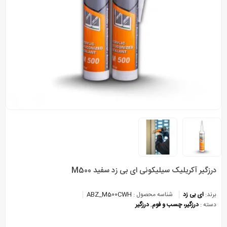
درزگیر آکریلیک سیلیکونی ای بی زد سفید M500
برند:
ای بی زد
شناسه محصول :
ABZ_M500CWH
دسته :
درزگیر، چسب و فوم
,
درزگیر