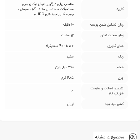
مناسب برای درزگیری انواع ترک بر روی
کاربرد
محصولات ساختمانی مانند : گچ ، سیمان ،
چوب، کنار پنجره های UPC و …
زمان تشکیل شدن پوسته
10 دقیقه
زمان سخت شدن
12 ساعت
دمای کاربری
+5 تا +40 سانتیگراد
رنگ
سفید
حجم
300 میلی لیتر
وزن
485 گرم
تضمین اصالت و سلامت
✓
فیزیکی کالا
کشور مبدا برند
ایران
محصولات مشابه