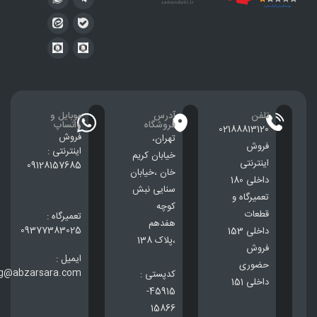
تلفن
آدرس
موبایل و
فروشگاه
واتساپ
02188813120
فروش
تهران،
فروش
اینترنتی :
خيابان كريم
اینترنتی
09128157685
خان ،خيابان
داخلی 180
سنایی نبش
تعمیرگاه و
کوچه
قطعات
تعمیرگاه :
هفدهم
09377383025
داخلی 153
،پلاک 138
فروش
ایمیل :
حضوری
ng@abzarsara.com
کدپستی :
داخلی 151
45915-
15866