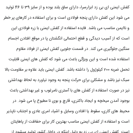
کفش ایمنی ای بی زد ابزارسرا، دارای ساق بلند بوده و از سایز 39 تا 46 تولید
می شود این کفش دارای پنجه فولادی است و برای استفاده در کارهای پر خطر
و ناایمن مناسب می باشد. فایده استفاده از کفش ایمنی با زره فولادی این
است که از آسیب دیدگی و قطع احتمالی انگشتان پا در موقع افتادن اجسام
سنگین جلوگیری می ‌کند. در قسمت جلویی کفش ایمنی از فولاد مقاوم
استفاده شده است و این ویژگی باعث می شود که کفش های ایمنی قابلیت
تحمل ضربه 200 کیلوژول را داشته باشد. کفش ایمنی باید علاوه بر مقاومت بالا
سبک نیز باشد و مشکلی برای حرکت پنجه به وجود نیاورد به لحاظ بهداشتی
نیز در صورت استفاده از کفش های با آستری نامرغوب و غیر بهداشتی باعث
بوجود آمدن میخچه و ایجاد باکتری، قارچ و بوی نا مطبوع پا می شود. در
محیط های کاری، سقوط یا افتادن وسایل و اشیاء امری عادی و اجتناب ناپذیر
است و استفاده از کفش ایمنی مناسب بهترین کار برای حفاظت از پاهایتان
است. کفش ایمنی ای بی زد به دلیل اینکه در داخل کشور تولید میشود از