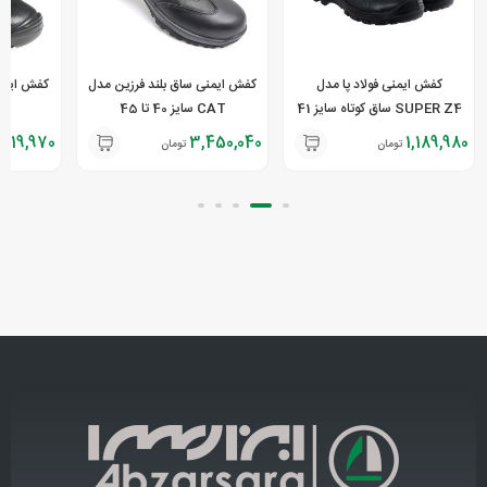
کفش ایمنی فولاد پا مدل
کفش ایمنی ساق بلند فرزین مدل
کفش ایمنی
SUPER Z4 ساق کوتاه سایز 41
CAT سایز 40 تا 45
تا 44
,719,970
3,450,040
1,189,980
تومان
تومان