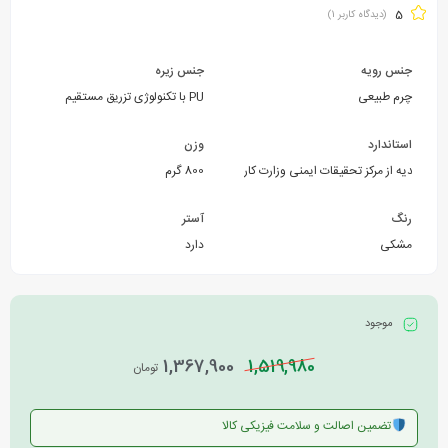
5
(دیدگاه کاربر
1
)
جنس رویه
جنس زیره
چرم طبیعی
PU با تکنولوژی تزریق مستقیم
استاندارد
وزن
تاییدیه از مرکز تحقیقات ایمنی وزارت کار
800 گرم
رنگ
آستر
مشکی
دارد
موجود
1,367,900
1,519,980
تومان
تضمین اصالت و سلامت فیزیکی کالا