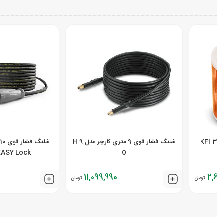
شلنگ فشار قوی 9 متری کارچر مدل H 9
Q
EASY Lock سری D
0
11,099,990
2,
تومان
تومان