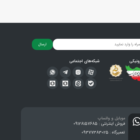
ارسال
ونیکی
شبکه‌های اجتماعی
موبایل و واتساپ
فروش اینترنتی : 09128157685
تعمیرگاه : 09377383025