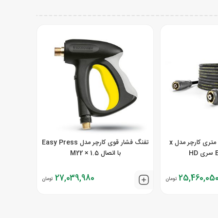
شلنگ فشار قوی 10 متری کارچر مدل x
تفنگ فشار قوی کارچر مدل Easy Press
H
با اتصال M22 × 1.5
27,039,980
25,460,05
تومان
تومان