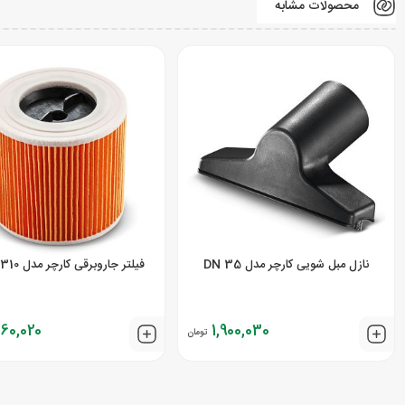
محصولات مشابه
نازل مبل شویی کارچر مدل DN 35
فیلتر جاروبرقی کارچر مدل KFI 3310
660,020
1,900,030
تومان