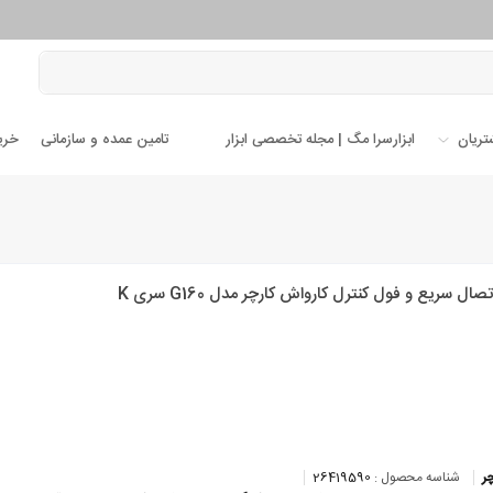
تریان
ابزارسرا مگ | مجله تخصصی ابزار
تامین عمده و سازمانی
خری
ال سریع و فول کنترل کارواش کارچر مدل G160 سری K
چر
شناسه محصول :
26419590