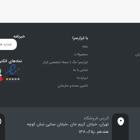
خبرنامه
با ابزارسرا
خانه
رش
محصولات
نمادهای الکتر
ابزارسرا مگ | مجله تخصصی ابزار
تماس با ما
درباره ما
تامین عمده و سازمانی
آدرس فروشگاه
تهران، خيابان كريم خان ،خيابان سنایی نبش کوچه
هفدهم ،پلاک 138