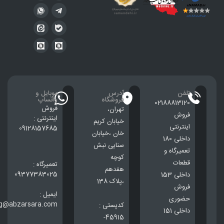
تلفن
آدرس
موبایل و
فروشگاه
واتساپ
02188813120
فروش
تهران،
فروش
اینترنتی :
خيابان كريم
اینترنتی
09128157685
خان ،خيابان
داخلی 180
سنایی نبش
تعمیرگاه و
کوچه
قطعات
تعمیرگاه :
هفدهم
09377383025
داخلی 153
،پلاک 138
فروش
ایمیل :
حضوری
ng@abzarsara.com
کدپستی :
داخلی 151
45915-