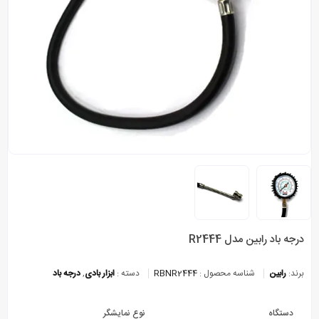
درجه باد رابین مدل R2444
برند:
رابین
شناسه محصول :
RBNR2444
دسته :
ابزار بادی
,
درجه باد
دستگاه
نوع نمایشگر