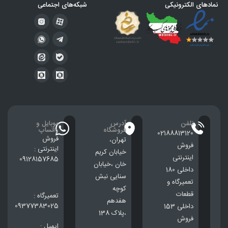
نمادهای الکترونیکی
شبکه‌های اجتماعی
تلفن
آدرس
موبایل و
فروشگاه
واتساپ
02188813120
فروش
تهران،
فروش
اینترنتی :
خيابان كريم
اینترنتی
09128157685
خان ،خيابان
داخلی 180
سنایی نبش
تعمیرگاه و
کوچه
قطعات
تعمیرگاه :
هفدهم
09377383025
داخلی 153
،پلاک 138
فروش
ایمیل :