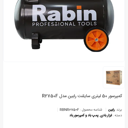
کمپرسور 50 لیتری سایلنت رابین مدل R2750F
برند:
رابین
شناسه محصول :
RBNR2750F
دسته :
ابزار بادی
,
پمپ باد و کمپرسور باد