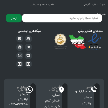
فرم ثبت کارت گارانتی
تامین عمده و سازمانی
خبرنامه
ارسال
نمادهای الکترونیکی
شبکه‌های اجتماعی
تلفن
آدرس
موبایل و
فروشگاه
واتساپ
02188813120
فروش
تهران،
فروش
اینترنتی :
خيابان كريم
اینترنتی
09128157685
خان ،خيابان