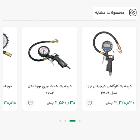
محصولات مشابه
درجه باد کارگاهی دیجیتال نووا
درجه باد هفت تیری نووا مدل
درجه باد 
مدل 2709
2702
,330,010
2,560,030
3,220,030
تومان
تومان