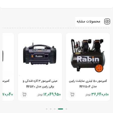
محصولات مشابه
کمپرسور 50 لیتری سایلنت رابین
مینی کمپرسور 3 کاره فندکی و
مدل R2750F
برقی رابین مدل R2520
270,040
12,049,950
36,640,010
تومان
تومان