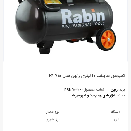
کمپرسور سایلنت 10 لیتری رابین مدل R2710
برند:
رابین
شناسه محصول :
RBNR2710
دسته :
ابزار بادی
,
پمپ باد و کمپرسور باد
دستگاه
نوع اتصال
بادی
برق شهری