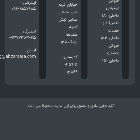
فروش
اینترنتی :
خيابان كريم
اینترنتی
09128157685
خان ،خيابان
داخلی 180
سنایی نبش
تعمیرگاه و
کوچه
قطعات
تعمیرگاه :
هفدهم
09377383025
داخلی 153
،پلاک 138
فروش
ایمیل :
حضوری
ng@abzarsara.com
کدپستی :
داخلی 151
45915-
15866
کلیه حقوق مادی و معنوی برای این سایت محفوظ می باشد.