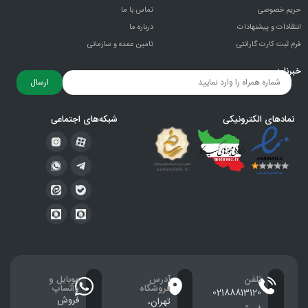
حریم خصوصی
تماس با ما
انتقادات و پيشنهادات
درباره ما
فرم ثبت کارت گارانتی
تامین عمده و سازمانی
خبرنامه
ارسال
نمادهای الکترونیکی
شبکه‌های اجتماعی
تلفن
آدرس
موبایل و
فروشگاه
واتساپ
02188813120
فروش
تهران،