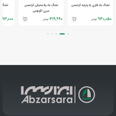
تفنگ باد فلزی 5 پارچه کراسمن
تفنگ باد پلاستیکی کراسمن
تفنگ با
سری اکونومی
693,000
319,990
930,050
تومان
تومان