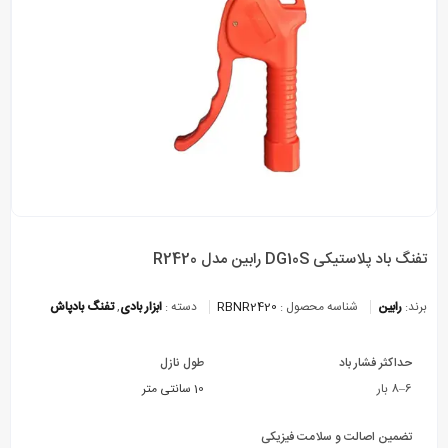
تفنگ باد پلاستیکی DG10S رابین مدل R2420
برند:
رابین
شناسه محصول :
RBNR2420
دسته :
ابزار بادی
,
تفنگ بادپاش
حداکثر فشار باد
طول نازل
6–8 بار
10 سانتی متر
تضمین اصالت و سلامت فیزیکی