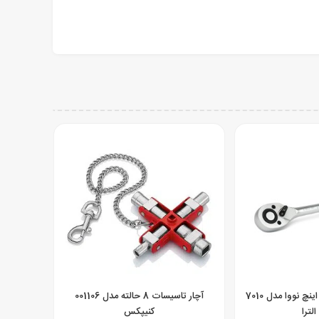
دسته جغجغه ای 1.2 اینچ نووا مدل 7010
آچار تاسیسات 8 حالته مدل 001106
لترا
کنیپکس