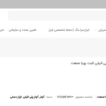
تریان
ابزارسرا مگ | مجله تخصصی ابزار
تامین عمده و سازمانی
خری
ی اتیلن ثابت پویا صنعت
ا صنعت
شناسه محصول :
POSWFW63
دسته :
آچار
,
آچار پلی اتیلن
,
ابزار دستی