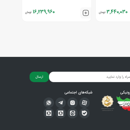
16,239,960
3,440,030
تومان
تومان
ارسال
ونیکی
شبکه‌های اجتماعی