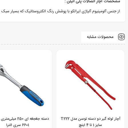
مشخصات آچار اتصالات پلی اتیلن :
از جنس آلومینیوم آلیاژی ایرالکو با پوشش رنگ الکتروستاتیک که بسیار سبک و
محصولات مشابه
آچار لوله گیر دو دسته توسن مدل T222
دسته جغجغه ای 250 میل
سایز 1 تا 4 اینچ
6601 سری الترا