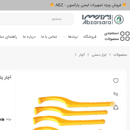
فروش ویژه تجهیزات ایمنی پارکسون - ABZ
دسته‌بندی‌
فروشگاه
برندها
تماس با ما
درباره ما
راهنمای مش
محصولات
محصولات
ابزار دستی
آچار
آچار پل
برند:
پوی