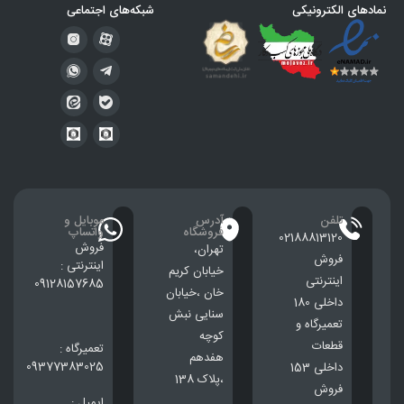
نمادهای الکترونیکی
شبکه‌های اجتماعی
تلفن
آدرس
موبایل و
فروشگاه
واتساپ
02188813120
فروش
تهران،
فروش
اینترنتی :
خيابان كريم
اینترنتی
09128157685
خان ،خيابان
داخلی 180
سنایی نبش
تعمیرگاه و
کوچه
قطعات
تعمیرگاه :
هفدهم
09377383025
داخلی 153
،پلاک 138
فروش
ایمیل :