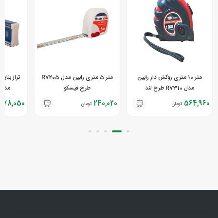
متر 10 متری روکش دار رابین
متر 5 متری رابین مدل R7205
مدل R7310 طرح لند
طرح فیسکو
مدل R7030 سری ل
578,050
240,020
564,960
تومان
تومان