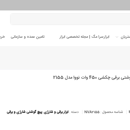
تریان
ابزارسرا مگ | مجله تخصصی ابزار
تامین عمده و سازمانی
خری
رقی چکشی 450 وات نووا مدل 2155
شناسه محصول :
NVA2155
دسته :
ابزار برقی و شارژی
,
پیچ گوشتی شارژی و برقی