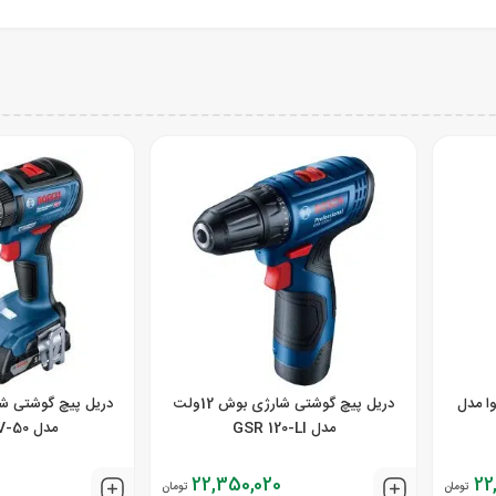
2 ولت نووا مدل
دریل پیچ گوشتی شارژی بوش 12ولت
مدل GSR 120-LI
مدل GSB 18V-50
22,350,020
22
تومان
تومان