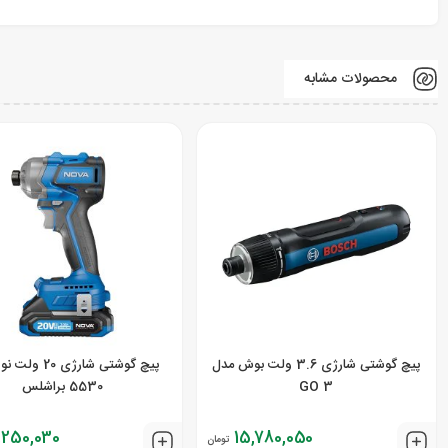
محصولات مشابه
پیچ گوشتی شارژی 3.6 ولت بوش مدل
پیچ گوشتی شارژی 0
3 GO
5530 براشلس
,250,030
15,780,050
تومان