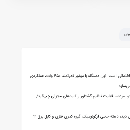
ران
پیچ گوشتی برقی چکشی 450 وات نووا مدل 2155، ابزاری حرفه‌ای و چند کاره برای پیچاندن پیچ و سوراخ‌ کاری سبک در متریال‌هایی نظیر چوب، فلز و مصالح ساختمانی است. این دستگاه با موتور قدرتمند 450 وات، عملکردی
ی‌سازد.
ت تضمین کرده و با وجود گیربکس دو سرعته، قابلیت تنظیم گشتاور و کلیدهای مجزای چپ‌گرد/
مدل 2155 مجهز به سه نظام تمام فلزی اتوماتیک 13 میلی‌متری، سیستم بلبرینگ ضد گرد و غبار، دکمه قفل کن کلید برق برای کار مداوم، چراغ LED برای افزایش دید، دسته جانبی ارگونومیک، گیره کمری فلزی و کابل برق 3