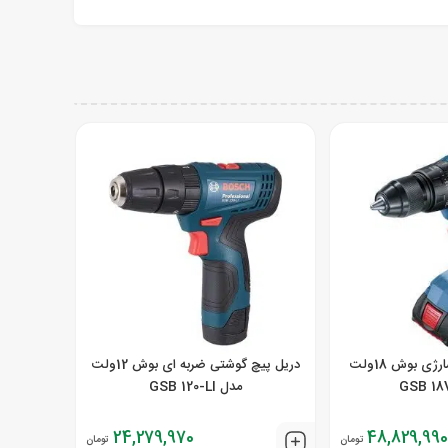
دریل پیچ گوشتی شارژی بوش 18ولت
دریل پیچ گوشتی ضربه ای بوش 12ولت
مدل GSB 120-LI
24,279,970
48,829,990
تومان
تومان