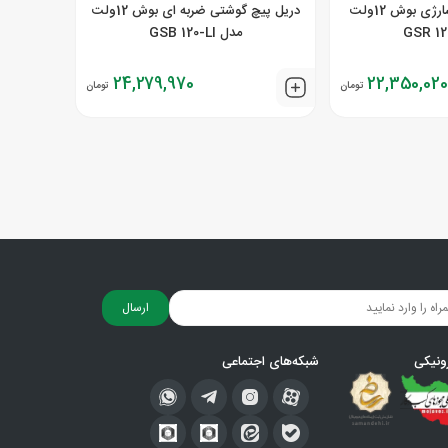
دریل پیچ گوشتی شارژی بوش 12ولت
دریل پیچ گوشتی ضربه ای بوش 12ولت
مدل GSB 120-LI
24,279,970
22,350,020
تومان
تومان
ارسال
ونیکی
شبکه‌های اجتماعی