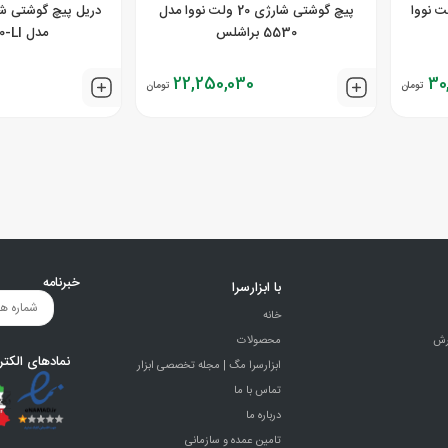
وشتی شارژی 20 ولت نووا
پیچ گوشتی شارژی 20 ولت نووا مدل
5530 براشلس
مدل GSR 120-LI
22,250,030
30
تومان
تومان
خبرنامه
با ابزارسرا
خانه
رش
محصولات
نمادهای الکتر
ابزارسرا مگ | مجله تخصصی ابزار
تماس با ما
درباره ما
تامین عمده و سازمانی