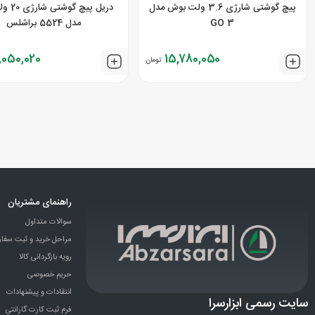
پیچ گوشتی شارژی 3.6 ولت بوش مدل
دریل پیچ گ
3 GO
مدل 5524 براشلس
,050,020
15,780,050
تومان
راهنمای مشتریان
سوالات متداول
مراحل خرید و ثبت سفا
رویه بازگردانی کالا
حریم خصوصی
انتقادات و پيشنهادات
سایت رسمی ابزارسرا
فرم ثبت کارت گارانتی