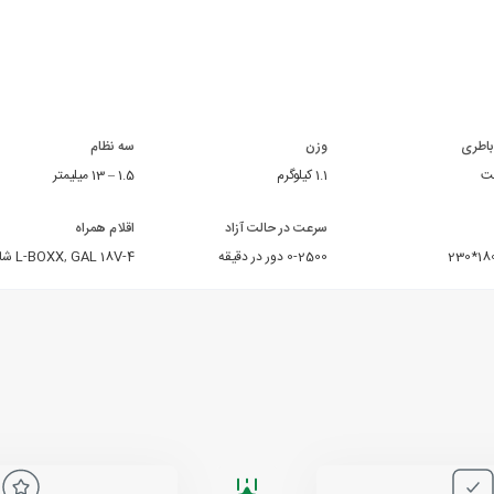
 باطری
وزن
سه نظام
1.1 کیلوگرم
1.5 – 13 میلیمتر
سرعت در حالت آزاد
اقلام همراه
2 عدد باطری GBA 18V 2.0Ah
0-2500 دور در دقیقه
,
جعبه حمل L-BOXX
GAL 18V-40 شارژر
,