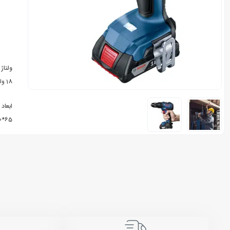
ولتاژ
18 ولت
ابعاد
65*180*230