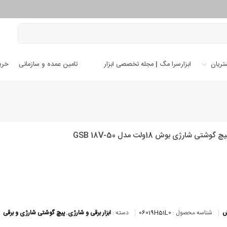
تریان
ابزارسرا مگ | مجله تخصصی ابزار
تامین عمده و سازمانی
خری
وشتی شارژی بوش 18ولت مدل GSB 18V-50
ش
شناسه محصول :
06019H51L0
دسته :
ابزار برقی و شارژی
,
پیچ گوشتی شارژی و برقی