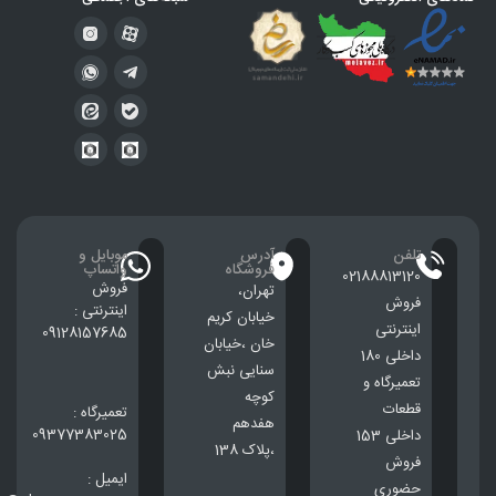
تلفن
آدرس
موبایل و
فروشگاه
واتساپ
02188813120
فروش
تهران،
فروش
اینترنتی :
خيابان كريم
اینترنتی
09128157685
خان ،خيابان
داخلی 180
سنایی نبش
تعمیرگاه و
کوچه
قطعات
تعمیرگاه :
هفدهم
09377383025
داخلی 153
،پلاک 138
فروش
ایمیل :
حضوری