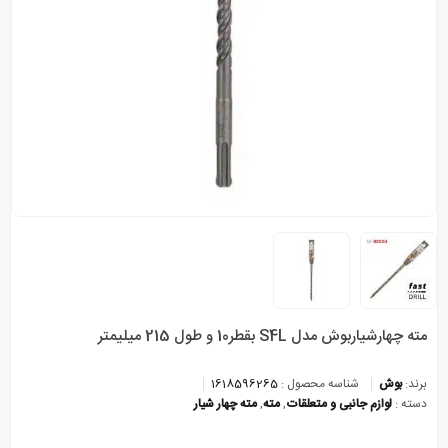
مته چهارشیاربوش مدل S4L بقطر10 و طول 215 میلیمتر
برند:
بوش
شناسه محصول :
1618596265
دسته :
لوازم جانبی و متعلقات
,
مته
,
مته چهار شیار