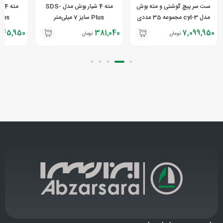
ست سر پیچ گوشتی و مته بوش
مته 4 شیار بوش مدل SDS-
مدل cyl-3 مجموعه 35 عددی
Plus سایز 7 میلی‌متر
Plus سایز 8 میل
345,950
381,040
7,099,950
تومان
تومان