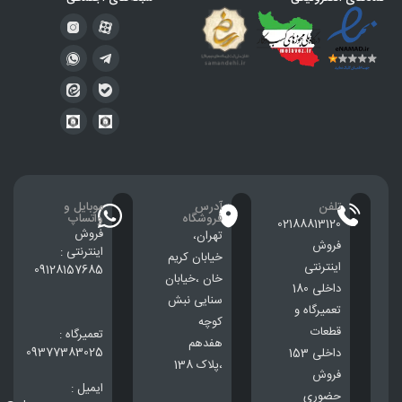
تلفن
آدرس
موبایل و
فروشگاه
واتساپ
02188813120
فروش
تهران،
فروش
اینترنتی :
خيابان كريم
اینترنتی
09128157685
خان ،خيابان
داخلی 180
سنایی نبش
تعمیرگاه و
کوچه
قطعات
تعمیرگاه :
هفدهم
09377383025
داخلی 153
،پلاک 138
فروش
ایمیل :
حضوری