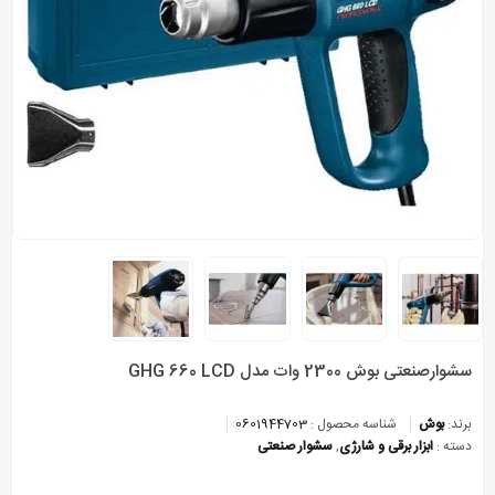
سشوارصنعتی بوش 2300 وات مدل GHG 660 LCD
برند:
بوش
شناسه محصول :
0601944703
دسته :
ابزار برقی و شارژی
,
سشوار صنعتی