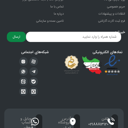
حریم خصوصی
تماس با ما
انتقادات و پيشنهادات
درباره ما
فرم ثبت کارت گارانتی
تامین عمده و سازمانی
خبرنامه
ارسال
نمادهای الکترونیکی
شبکه‌های اجتماعی
تلفن
آدرس
موبایل و
فروشگاه
واتساپ
02188813120
فروش