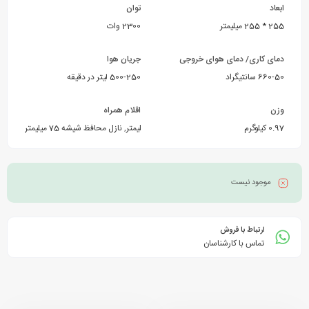
ابعاد
توان
255 * 255 میلیمتر
2300 وات
دمای کاری/ دمای هوای خروجی
جریان هوا
660-50 سانتیگراد
500-250 لیتر در دقیقه
وزن
اقلام همراه
0.97 کیلوگرم
جعبه حمل
,
نازل سطح 50 میلیمتر
,
نازل محافظ شیشه 75 میلیمتر
موجود نیست
ارتباط با فروش
تماس با کارشناسان