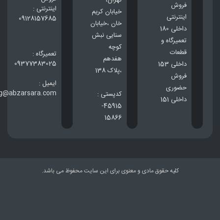
تهران،
فروش
اینترنتی :
خيابان كريم
اینترنتی
09128157685
خان ،خيابان
داخلی 180
سنایی نبش
تعمیرگاه و
کوچه
قطعات
تعمیرگاه :
هفدهم
09377383025
داخلی 153
،پلاک 138
فروش
ایمیل :
حضوری
ng@abzarsara.com
کدپستی :
داخلی 151
45915-
15866
کلیه حقوق مادی و معنوی برای این سایت محفوظ می باشد.