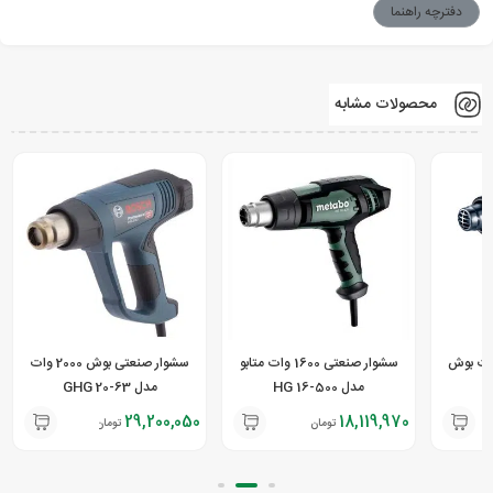
دفترچه راهنما
محصولات مشابه
 صنعتی 1800 وات بوش
سشوار صنعتی 1600 وات متابو
سشوار صنعتی بوش 2000 وات
مدل HG 16-500
مدل GHG 20-63
29,200,050
18,119,970
تومان
تومان