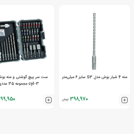
مته 4 شیار بوش مدل S3 سایز 6 میلی‌متر
ست سر پیچ گوشتی و مته بو
cyl-3 مجموعه 35 عددی
099,950
398,970
تومان