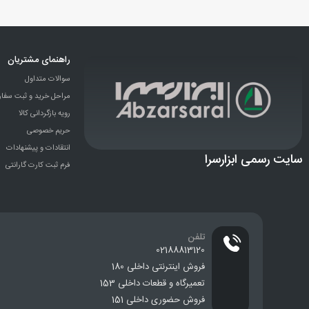
راهنمای مشتریان
سوالات متداول
مراحل خرید و ثبت سفا
رویه بازگردانی کالا
حریم خصوصی
انتقادات و پيشنهادات
سایت رسمی ابزارسرا
فرم ثبت کارت گارانتی
تلفن
02188813120
فروش اینترنتی داخلی 180
تعمیرگاه و قطعات داخلی 153
فروش حضوری داخلی 151