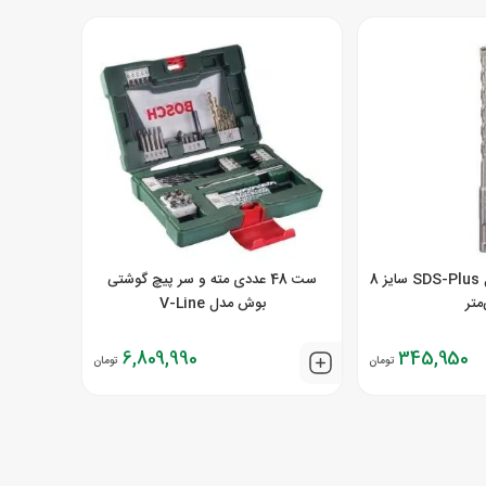
مته 4 شیار بوش مدل SDS-Plus سایز 8
ست 48 عددی مته و سر پیچ گوشتی
متر
بوش مدل V-Line
6,809,990
345,950
تومان
تومان