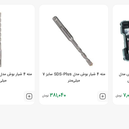
ش مدل
مته 4 شیار بوش مدل SDS-Plus سایز 7
میلی‌متر
میلی‌
381,040
7,
تومان
تومان