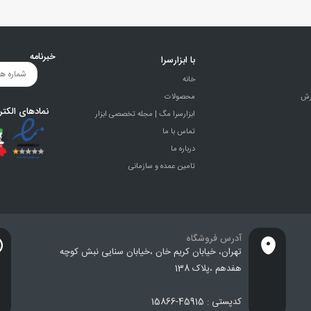
خبرنامه
با ابزارسرا
خانه
رش
محصولات
نمادهای الکتر
ابزارسرا مگ | مجله تخصصی ابزار
تماس با ما
درباره ما
تامین عمده و سازمانی
آدرس فروشگاه
تهران، خيابان كريم خان ،خيابان سنایی نبش کوچه
هفدهم ،پلاک 138
کدپستی : 45915-15866