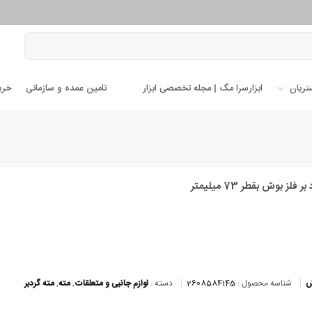
تریان
ابزارسرا مگ | مجله تخصصی ابزار
تامین عمده و سازمانی
خری
 فلز بوش بقطر 73 میلیمتر
ش
شناسه محصول :
2608584145
دسته :
لوازم جانبی و متعلقات
,
مته
,
مته گردبر