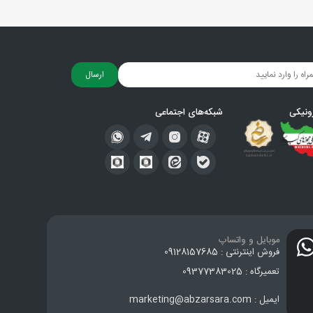
ارسال
ونیکی
شبکه‌های اجتماعی
موبایل و واتساپ
فروش اینترنتی : 09128157685
تعمیرگاه : 09377383025
ایمیل : marketing@abzarsara.com