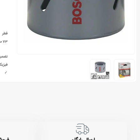
قطر
73 میلیمتر
تضمی
فیزیکی
✓