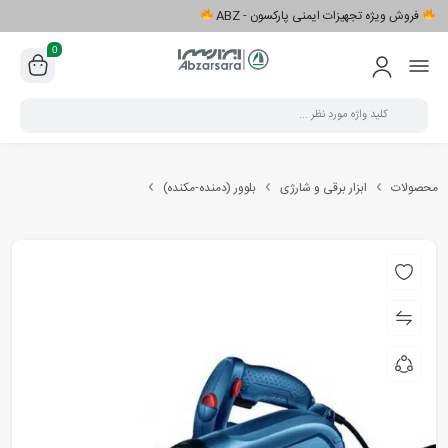
فروش ویژه تجهیزات ایمنی پارکسون - ABZ
0
محصولات
ابزار برقی و شارژی
بلوور (دمنده-مکنده)