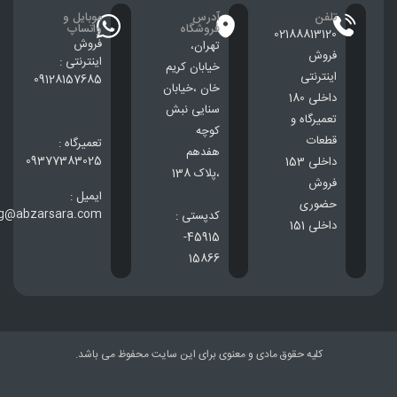
تلفن
آدرس
موبایل و
فروشگاه
واتساپ
02188813120
فروش
تهران،
فروش
اینترنتی :
خيابان كريم
اینترنتی
09128157685
خان ،خيابان
داخلی 180
سنایی نبش
تعمیرگاه و
کوچه
قطعات
تعمیرگاه :
هفدهم
09377383025
داخلی 153
،پلاک 138
فروش
ایمیل :
حضوری
ng@abzarsara.com
کدپستی :
داخلی 151
45915-
15866
کلیه حقوق مادی و معنوی برای این سایت محفوظ می باشد.