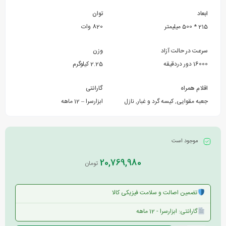
ابعاد
توان
215 * 500 میلیمتر
820 وات
سرعت در حالت آزاد
وزن
16000 دور دردقیقه
2.25 کیلوگرم
اقلام همراه
گارانتی
جعبه مقوایی
,
کیسه گرد و غبار
,
نازل
ابزارسرا – 12 ماهه
موجود است
20,769,980
تومان
تضمین اصالت و سلامت فیزیکی کالا
گارانتی: ابزارسرا - 12 ماهه