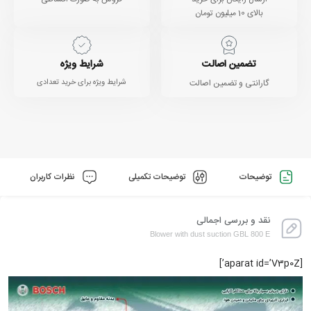
بالای 10 میلیون تومان
تضمین اصالت
شرایط ویژه
گارانتی و تضمین اصالت
شرایط ویژه برای خرید تعدادی
توضیحات
توضیحات تکمیلی
نظرات کاربران
نقد و بررسی اجمالی
Blower with dust suction GBL 800 E
[aparat id=’V3p0Z’]