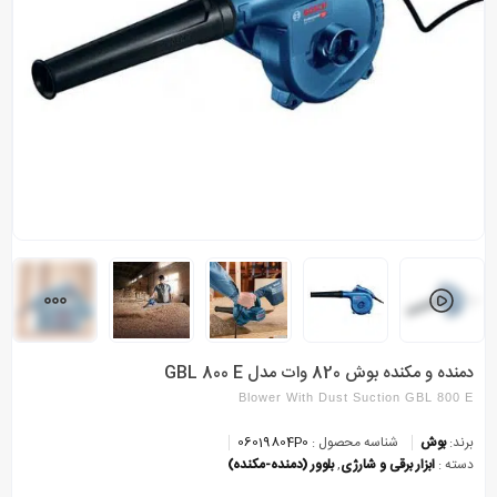
دمنده و مکنده بوش 820 وات مدل GBL 800 E
Blower With Dust Suction GBL 800 E
برند:
بوش
شناسه محصول :
06019804P0
دسته :
ابزار برقی و شارژی
,
بلوور (دمنده-مکنده)