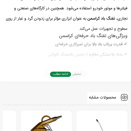
فیلترها و موتور خودرو استفاده می‌شود. همچنین در کارگاه‌های صنعتی و
نجاری،
تفنگ باد کراسمن
به عنوان ابزاری مؤثر برای زدودن گرد و غبار از روی
سطوح و تجهیزات عمل می‌کند.
ویژگی‌های تفنگ باد حرفه‌ای کراسمن
✔
قدرت پرتاب باد بالا
برای تمیزکاری حرفه‌ای
✔
بدنه پلاستیکی مقاوم
از جنس پلاستیک تایوانی
✔
ماشه و نازل فلزی تک‌سوراخ
با دوام بالا
✔
دارای ته برنجی
نمایش
ادامه مطلب
جهت جلوگیری از خوردگی بدنه پلاستیکی
✔
دنباله اتصال کوپلینگ خور و شیلنگ خور
برای اتصال سریع و آسان
✔
نازل ۲ میلی‌متری با طول ۹۵ میلی‌متر
برای دسترسی بهتر به نقاط مختلف
محصولات مشابه
✔
بسته‌بندی ۱۰ عددی رنگی
مناسب برای فروش عمده
برای مشاهده و خرید انواع
باد پاش و تفنگ باد
کراسمن، بر روی
محصولات
کراسمن
کلیک کنید.