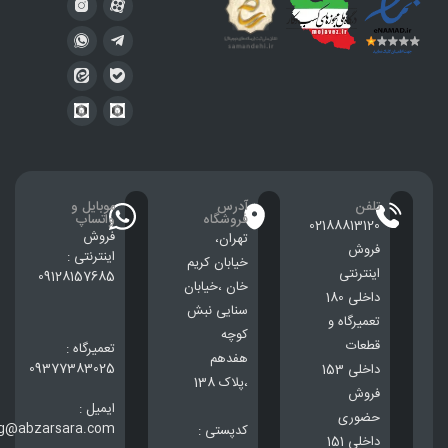
تلفن
آدرس
موبایل و
فروشگاه
واتساپ
02188813120
فروش
تهران،
فروش
اینترنتی :
خيابان كريم
اینترنتی
09128157685
خان ،خيابان
داخلی 180
سنایی نبش
تعمیرگاه و
کوچه
قطعات
تعمیرگاه :
هفدهم
09377383025
داخلی 153
،پلاک 138
فروش
ایمیل :
حضوری
ng@abzarsara.com
کدپستی :
داخلی 151