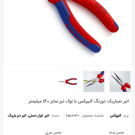
انبر دمباریک دورنگ کنیپکس با نوک تیز سایز 160 میلیمتر
برند:
کنیپکس
شناسه محصول :
2502160
دسته :
انبر
,
ابزار دستی
,
انبر دم باریک
جنس بدنه
جنس سری