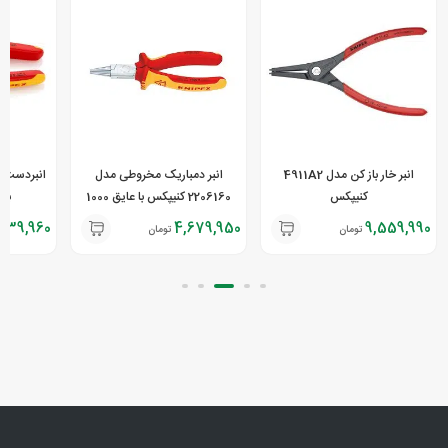
انبر خار باز کن مدل 4911A2
انبر دمباریک مخروطی مدل
کنیپکس
2206160 کنیپکس با عایق 1000
با عای
ولتی
,739,960
4,679,950
9,559,990
تومان
تومان