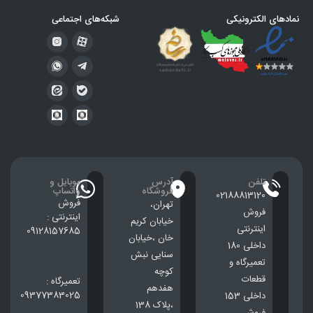
نمادهای الکترونیکی
شبکه‌های اجتماعی
تلفن
آدرس
موبایل و
فروشگاه
واتساپ
02188813120
فروش
تهران،
فروش
اینترنتی :
خيابان كريم
اینترنتی
09128157685
خان ،خيابان
داخلی 180
سنایی نبش
تعمیرگاه و
کوچه
قطعات
تعمیرگاه :
هفدهم
09377383025
داخلی 153
،پلاک 138
فروش