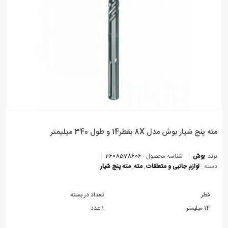
مته پنج شیار بوش مدل 8X بقطر14 و طول 340 میلیمتر
برند:
بوش
شناسه محصول :
2608578606
دسته :
لوازم جانبی و متعلقات
,
مته
,
مته پنج شیار
قطر
تعداد در بسته
14 میلیمتر
1 عدد