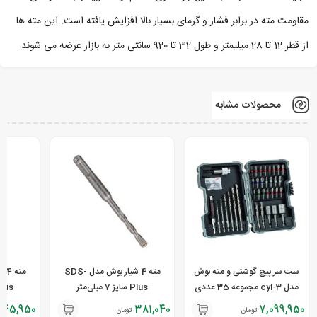
مقاومت مته در برابر فشار و گرمای بسیار بالا افزایش یافته است. این مته ها
از قطر 12 تا 28 میلیمتر و طول 32 تا 920 سانتی متر به بازار عرضه می شوند
محصولات مشابه
ست سر پیچ گوشتی و مته بوش
مته 4 شیار بوش مدل SDS-
مدل cyl-3 مجموعه 35 عددی
Plus سایز 7 میلی‌متر
Plus سایز 8 میل
345,950
381,040
7,099,950
تومان
تومان