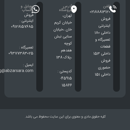
تلفن
آدرس
موبایل و
فروشگاه
واتساپ
02188813120
فروش
تهران،
فروش
اینترنتی :
خيابان كريم
اینترنتی
09128157685
خان ،خيابان
داخلی 180
سنایی نبش
تعمیرگاه و
کوچه
قطعات
تعمیرگاه :
هفدهم
09377383025
داخلی 153
،پلاک 138
فروش
ایمیل :
حضوری
ng@abzarsara.com
کدپستی :
داخلی 151
45915-
15866
کلیه حقوق مادی و معنوی برای این سایت محفوظ می باشد.