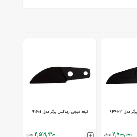
مدل 94453
تیغه قیچی زیلاکس برگر مدل 91601
2,519,990
7,700,000
تومان
تومان