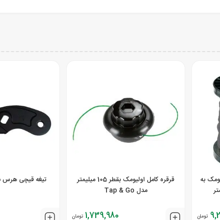
ومک به
قرقره کامل اولیومک بقطر 105 میلیمتر
تیغه قیچی هرس برگر 
مدل Tap & Go
1,739,980
9,
تومان
تومان