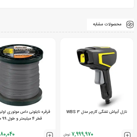
محصولات مشابه
نازل آبپاش تفنگی کارچر مدل WBS 3
قرقره نایلونی داس موتوری اولی
قطر 4 میلیمتر و طول 99 متر
280,040
7,999,970
تومان