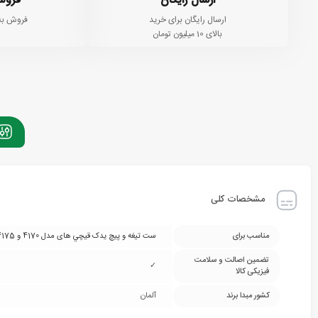
ارسال رایگان
فروش
ارسال رایگان برای خرید
فروش به
بالای 10 میلیون تومان
مشخصات کلی
مناسب برای
ست تیغه و پیچ يدک قيچي های مدل 4170 و 4175
تضمین اصالت و سلامت
✓
فیزیکی کالا
کشور مبدا برند
آلمان