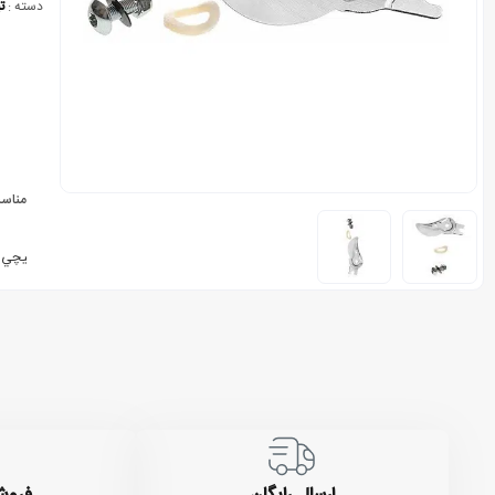
دسته :
ت
مناسب
ست تیغه و پیچ يدک قيچي های مدل 