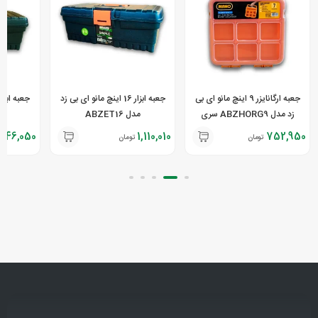
جعبه ارگانایزر 9 اینچ مانو ای بی
جعبه ابزار 16 اینچ مانو ای بی زد
زد مدل ABZHORG9 سری
مدل ABZET16
مدل 
HOBBY
446,050
1,110,010
752,950
تومان
تومان