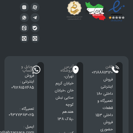
تلفن
آدرس
موبایل و
فروشگاه
واتساپ
02188813120
فروش
تهران،
فروش
اینترنتی :
خيابان كريم
اینترنتی
09128157685
خان ،خيابان
داخلی 180
سنایی نبش
تعمیرگاه و
کوچه
قطعات
تعمیرگاه :
هفدهم
09377383025
داخلی 153
،پلاک 138
فروش
ایمیل :
حضوری
ng@abzarsara.com