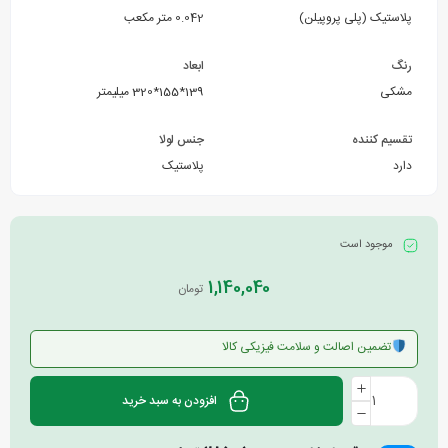
پلاستیک (پلی پروپیلن)
0.042 متر مکعب
رنگ
ابعاد
مشکی
139*155*320 میلیمتر
تقسیم کننده
جنس لولا
دارد
پلاستیک
موجود است
1,140,040
تومان
تضمین اصالت و سلامت فیزیکی کالا
افزودن به سبد خرید