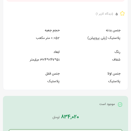
5
(دیدگاه کاربر
1
)
جنس بدنه
حجم جعبه
پلاستیک (پلی پروپیلن)
0.052 متر مکعب
رنگ
ابعاد
شفاف
51*247*324 میلیمتر
جنس لولا
جنس قفل
پلاستیک
پلاستیک
موجود است
834,020
تومان