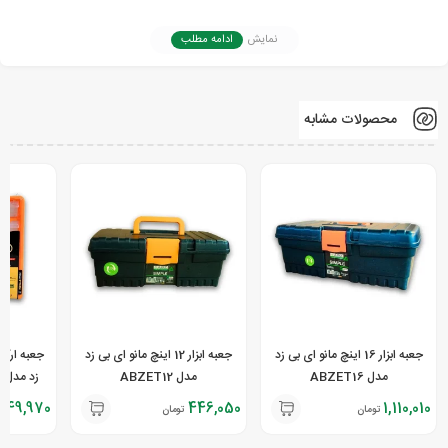
رنگ: مشکی زرد
نمایش
ادامه مطلب
محصولات مشابه
جعبه ابزار 16 اینچ مانو ای بی زد
جعبه ابزار 12 اینچ مانو ای بی زد
جعبه ارگان
مدل ABZET16
مدل ABZET12
زد مدل ABZCB02 سایز بزرگ
,949,970
446,050
1,110,010
تومان
تومان