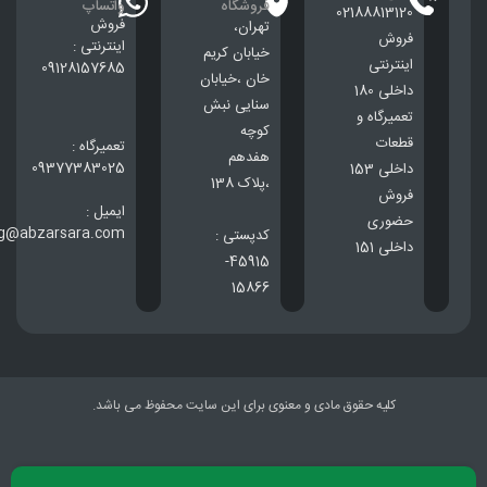
فروشگاه
واتساپ
02188813120
فروش
تهران،
فروش
اینترنتی :
خيابان كريم
اینترنتی
09128157685
خان ،خيابان
داخلی 180
سنایی نبش
تعمیرگاه و
کوچه
قطعات
تعمیرگاه :
هفدهم
09377383025
داخلی 153
،پلاک 138
فروش
ایمیل :
حضوری
ng@abzarsara.com
کدپستی :
داخلی 151
45915-
15866
کلیه حقوق مادی و معنوی برای این سایت محفوظ می باشد.