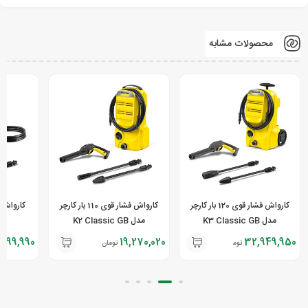
محصولات مشابه
کارواش فشار قوی 120 بار کارچر
کارواش فشار قوی 110 بار کارچر
مدل K3 Classic GB
مدل K2 Classic GB
l
,699,990
19,270,020
32,949,950
تومان
تومان