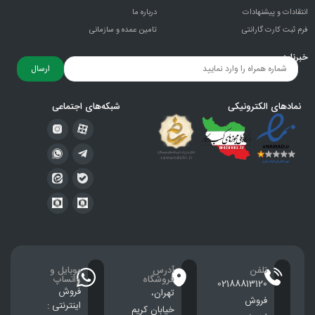
انتقادات و پيشنهادات
درباره ما
فرم ثبت کارت گارانتی
تامین عمده و سازمانی
خبرنامه
ارسال
نمادهای الکترونیکی
شبکه‌های اجتماعی
تلفن
آدرس
موبایل و
فروشگاه
واتساپ
02188813120
فروش
تهران،
فروش
اینترنتی :
خيابان كريم