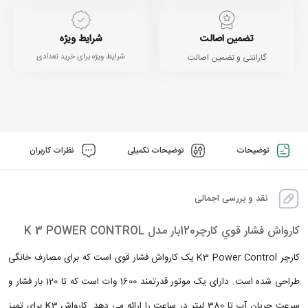
تضمین اصالت
شرایط ویژه
گارانتی و تضمین اصالت
شرایط ویژه برای خرید تعدادی
توضیحات
توضیحات تکمیلی
نظرات کاربران
نقد و بررسی اجمالی
کارواش فشار قوي کارچر120بار مدل K 3 POWER CONTROL
کارچر K3 Power Control یک کارواش فشار قوی است که برای مصارف خانگی
طراحی شده است. دارای یک موتور قدرتمند 1600 وات است که تا 120 بار فشار و
سرعت جریان آب تا 380 لیتر در ساعت را ارائه می دهد. کارواش K3 برای تمیز