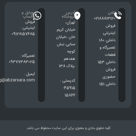
تلفن
آدرس
موبایل و
فروشگاه
واتساپ
02188813120
فروش
تهران،
فروش
اینترنتی :
خيابان كريم
اینترنتی
09128157685
خان ،خيابان
داخلی 180
سنایی نبش
تعمیرگاه و
کوچه
قطعات
تعمیرگاه :
هفدهم
09377383025
داخلی 153
،پلاک 138
فروش
ایمیل :
حضوری
ng@abzarsara.com
کدپستی :
داخلی 151
45915-
15866
کلیه حقوق مادی و معنوی برای این سایت محفوظ می باشد.