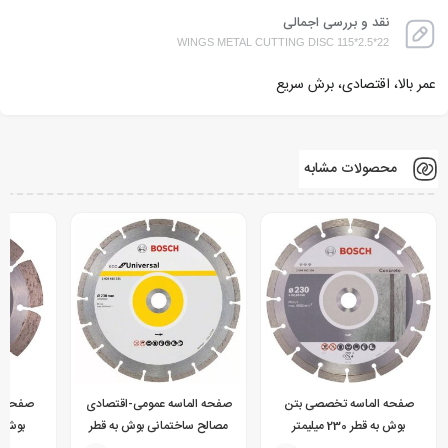
نقد و بررسی اجمالی
WINGS METAL CUTTING DISC 115*2.5*22
عمر بالا، اقتصادی، برش سریع
محصولات مشابه
صفحه الماسه تخصصی بتن
صفحه الماسه عمومی-اقتصادی
صفحه ا
بوش به قطر 230 میلیمتر
مصالح ساختمانی بوش به قطر
بوش به قطر