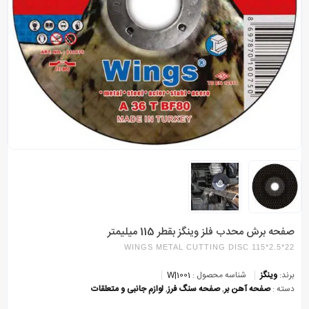
صفحه برش محدب فلز وینگز بقطر 115 میلیمتر
WINGS METAL CUTTING DISC 115*2.5*22
برند:
وینگز
شناسه محصول :
1001|W
دسته :
صفحه آهن بر
,
صفحه سنگ فرز
,
لوازم جانبی و متعلقات