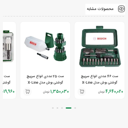
محصولات مشابه
ست 46 عددی انواع سرپیچ
ست 25 عددی انواع سرپیچ
گوشتی بوش مدل X-Line
گوشتی بوش مدل X-Line
,019,960
1,350,030
4,640,020
تومان
تومان