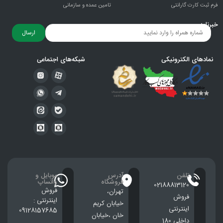
فرم ثبت کارت گارانتی
تامین عمده و سازمانی
خبرنامه
ارسال
نمادهای الکترونیکی
شبکه‌های اجتماعی
تلفن
آدرس
موبایل و
فروشگاه
واتساپ
02188813120
فروش
تهران،
فروش
اینترنتی :
خيابان كريم
اینترنتی
09128157685
خان ،خيابان
داخلی 180