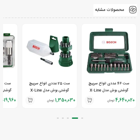
محصولات مشابه
ست 46 عددی انواع سرپیچ
ست 25 عددی انواع سرپیچ
گوشتی بوش مدل X-Line
گوشتی بوش مدل X-Line
,019,960
1,350,030
4,640,020
تومان
تومان