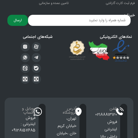
فرم ثبت کارت گارانتی
تامین عمده و سازمانی
خبرنامه
ارسال
نمادهای الکترونیکی
شبکه‌های اجتماعی
تلفن
آدرس
موبایل و
فروشگاه
واتساپ
02188813120
فروش
تهران،
فروش
اینترنتی :
خيابان كريم
اینترنتی
09128157685
خان ،خيابان
داخلی 180