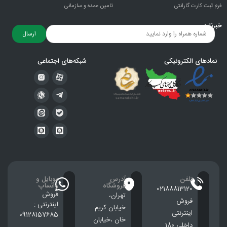
فرم ثبت کارت گارانتی
تامین عمده و سازمانی
خبرنامه
ارسال
نمادهای الکترونیکی
شبکه‌های اجتماعی
تلفن
آدرس
موبایل و
فروشگاه
واتساپ
02188813120
فروش
تهران،
فروش
اینترنتی :
خيابان كريم
اینترنتی
09128157685
خان ،خيابان
داخلی 180