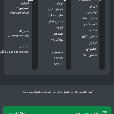
فروش
تهران،
فروش
اینترنتی :
خيابان كريم
اینترنتی
09128157685
خان ،خيابان
داخلی 180
سنایی نبش
تعمیرگاه و
کوچه
قطعات
تعمیرگاه :
هفدهم
09377383025
داخلی 153
،پلاک 138
فروش
ایمیل :
حضوری
ng@abzarsara.com
کدپستی :
داخلی 151
45915-
15866
کلیه حقوق مادی و معنوی برای این سایت محفوظ می باشد.
1,189,980
افزودن به سبد خرید
تومان