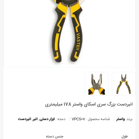
انبردست بزرگ سری اسکای واستر 178 میلیمتری
برند:
واستر
شناسه محصول :
VPCS07
دسته :
ابزار دستی
,
انبر
,
انبردست
طول
جنس دسته