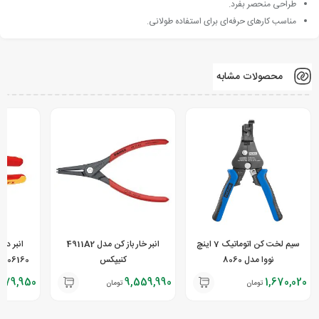
طراحی منحصر بفرد.
مناسب کارهای حرفه‌ای برای استفاده طولانی.
محصولات مشابه
سیم لخت کن اتوماتیک 7 اینچ
انبر خار باز کن مدل 4911A2
انبر د
نووا مدل 8060
کنیپکس
679,950
9,559,990
1,670,020
تومان
تومان