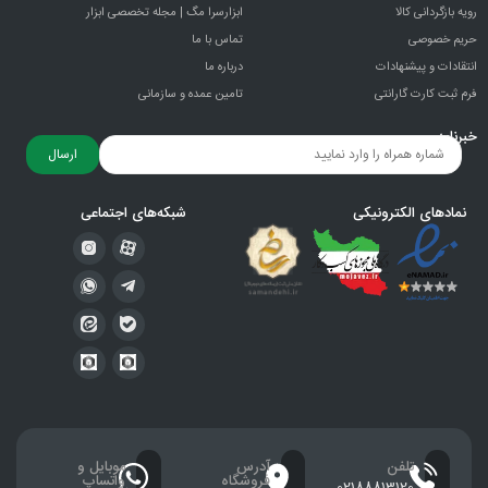
رویه بازگردانی کالا
ابزارسرا مگ | مجله تخصصی ابزار
حریم خصوصی
تماس با ما
انتقادات و پيشنهادات
درباره ما
فرم ثبت کارت گارانتی
تامین عمده و سازمانی
خبرنامه
ارسال
نمادهای الکترونیکی
شبکه‌های اجتماعی
تلفن
آدرس
موبایل و
فروشگاه
واتساپ
02188813120