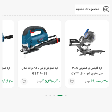
محصولات مشابه
اره فارسی بر کشویی 305
اره عمودبر بوش 650 وات مدل
میلی‌متری نووا مدل 5732
GST 90 BE
E
689,970
45,690,040
69,000,030
تومان
تومان