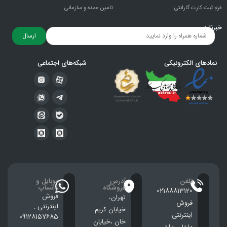
فرم ثبت کارت گارانتی
تامین عمده و سازمانی
خبرنامه
ارسال
نمادهای الکترونیکی
شبکه‌های اجتماعی
تلفن
آدرس
موبایل و
فروشگاه
واتساپ
02188813120
فروش
تهران،
فروش
اینترنتی :
خيابان كريم
اینترنتی
09128157685
خان ،خيابان