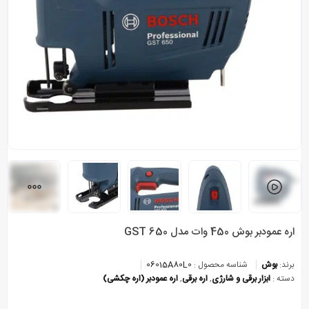
اره عمودبر بوش 450 وات مدل GST 650
برند:
بوش
شناسه محصول :
06015A80L0
دسته :
ابزار برقی و شارژی
,
اره برقی
,
اره عمودبر (اره چکشی)