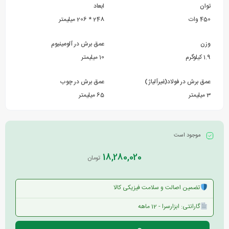
توان
ابعاد
450 وات
248 * 206 میلیمتر
وزن
عمق برش در آلومینیوم
1.9 کیلوگرم
10 میلیمتر
عمق برش در فولاد(غیرآلیاژ)
عمق برش در چوب
3 میلیمتر
65 میلیمتر
موجود است
18,280,020
تومان
تضمین اصالت و سلامت فیزیکی کالا
گارانتی: ابزارسرا - 12 ماهه