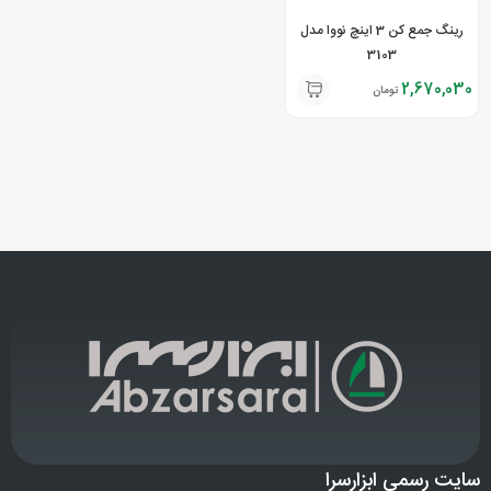
رینگ جمع کن 3 اینچ نووا مدل
3103
2,670,030
تومان
سایت رسمی ابزارسرا