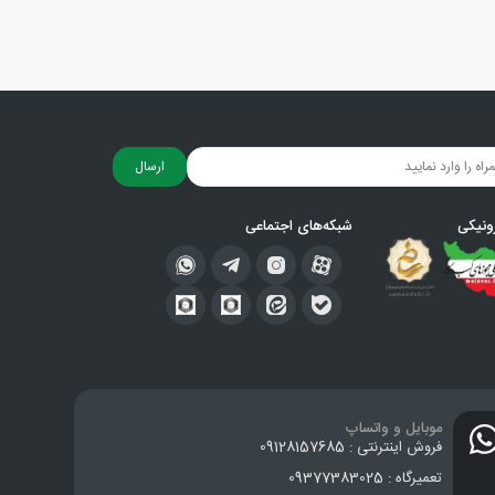
ارسال
ونیکی
شبکه‌های اجتماعی
موبایل و واتساپ
فروش اینترنتی : 09128157685
تعمیرگاه : 09377383025