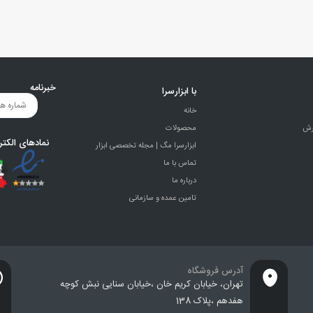
خبرنامه
با ابزارسرا
خانه
رش
محصولات
نمادهای الکتر
ابزارسرا مگ | مجله تخصصی ابزار
تماس با ما
درباره ما
تامین عمده و سازمانی
آدرس فروشگاه
تهران، خيابان كريم خان ،خيابان سنایی نبش کوچه
هفدهم ،پلاک 138