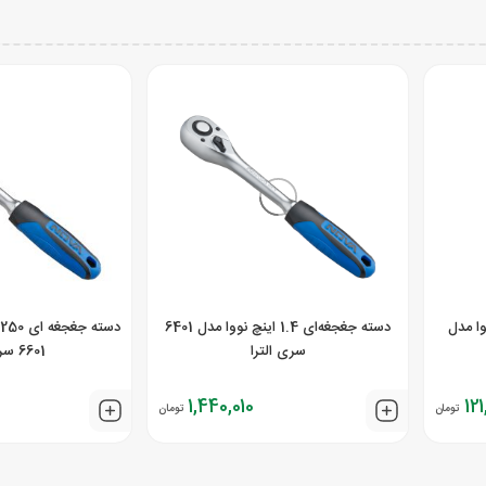
ری نووا مدل
دسته جغجغه‌ای 1.4 اینچ نووا مدل 6401
سری الترا
6601 سری الترا
1,440,010
12
تومان
تومان