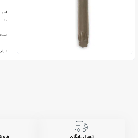
قطر
T60 میلیمتر
استان
دارای اس
ارسال رایگان
فروش