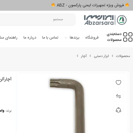
فروش ویژه تجهیزات ایمنی پارکسون - ABZ
دسته‌بندی‌
فروشگاه
برندها
تماس با ما
درباره ما
راهنمای مش
محصولات
محصولات
ابزار دستی
آچار
آچارآلن 
برند:
واس