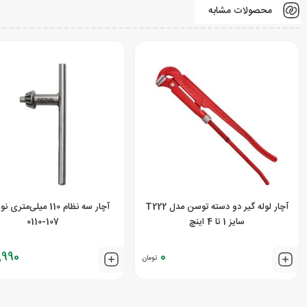
محصولات مشابه
آچار لوله گیر دو دسته توسن مدل T222
آچار سه نظام 110 میلی‌مت
سایز 1 تا 4 اینچ
107-0110
1,990
0
تومان