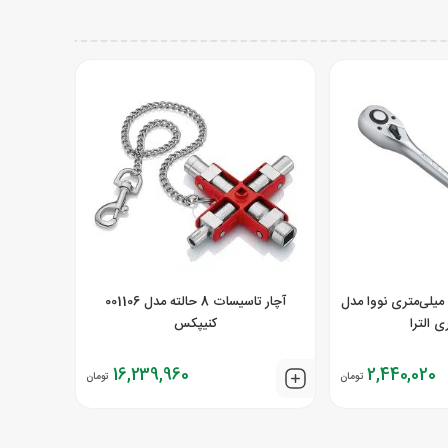
دسته جغجغه ای 250 میلی‌متری نووا مدل
آچار تاسیسات 8 حالته مدل 001106
کنیپکس
16,239,960
2,440,020
تومان
تومان