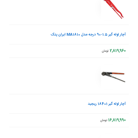
آچار لوله گیر 1.5-90 درجه مدل MA1810 ایران پتک
2,819,960
تومان
آچار لوله گیر 18401 ریجید
16,819,990
تومان