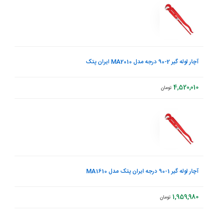
آچار لوله گیر 2-90 درجه مدل MA2010 ایران پتک
4,520,010
تومان
آچار لوله گیر 1-90 درجه ایران پتک مدل MA1610
1,959,980
تومان