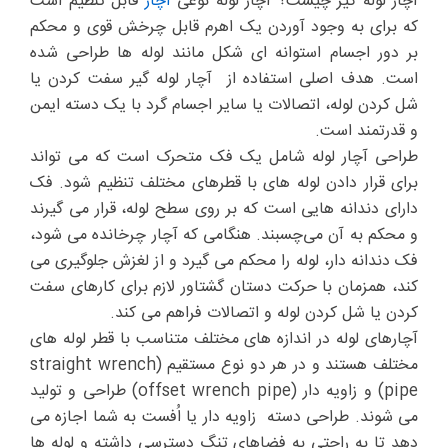
آچار لوله گیر چیست؟ آچار لوله نوعی
آچار
قابل تنظیم است
که برای به وجود آوردن یک اهرم قابل چرخش قوی و محکم
بر دور اجسام استوانه ای شکل مانند لوله ها طراحی شده
است. هدف اصلی استفاده از آچار لوله گیر سفت کردن یا
شل کردن لوله، اتصالات یا سایر اجسام گرد با یک دسته ایمن
و قدرتمند است.
طراحی آچار لوله شامل یک فک متحرک است که می تواند
برای قرار دادن لوله های با قطرهای مختلف تنظیم شود. فک
دارای دندانه هایی است که بر روی سطح لوله، قرار می گیرند
و محکم به آن می‌چسبند. هنگامی که آچار چرخانده می شود،
فک دندانه دار، لوله را محکم می گیرد و از لغزش جلوگیری می
کند، همزمان با حرکت دستان گشتاور لازم برای کارهای سفت
کردن یا شل کردن لوله و اتصالات فراهم می کند.
آچارهای لوله در اندازه های مختلف متناسب با قطر لوله های
مختلف هستند و در هر دو نوع مستقیم (straight wrench
pipe) و زاویه دار (offset wrench pipe) طراحی و تولید
می شوند. طراحی دسته زاویه دار یا اُفست به شما اجازه می
دهد تا به راحتی به فضاهای تنگ دسترسی داشته و لوله ها