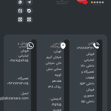
تلفن
آدرس
موبایل و
فروشگاه
واتساپ
02188813120
فروش
تهران،
فروش
اینترنتی :
خيابان كريم
اینترنتی
09128157685
خان ،خيابان
داخلی 180
سنایی نبش
تعمیرگاه و
کوچه
قطعات
تعمیرگاه :
هفدهم
09377383025
داخلی 153
،پلاک 138
فروش
ایمیل :
حضوری
ng@abzarsara.com
کدپستی :
داخلی 151
45915-
15866