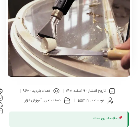
تاریخ انتشار :
9 اسفند 1401
تعداد بازدید :
962
نویسنده :
admin
دسته بندی :
آموزش ابزار
خلاصه این مقاله