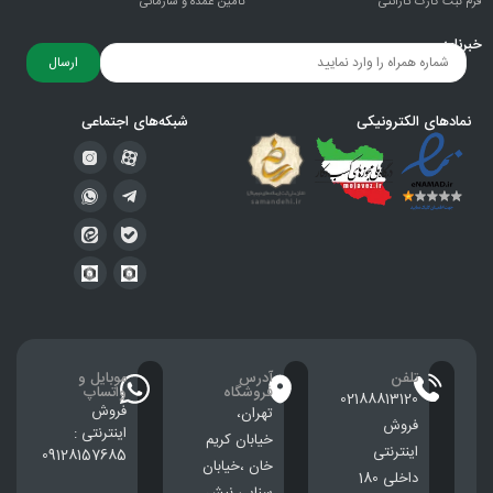
فرم ثبت کارت گارانتی
تامین عمده و سازمانی
خبرنامه
ارسال
نمادهای الکترونیکی
شبکه‌های اجتماعی
تلفن
آدرس
موبایل و
فروشگاه
واتساپ
02188813120
فروش
تهران،
فروش
اینترنتی :
خيابان كريم
اینترنتی
09128157685
خان ،خيابان
داخلی 180