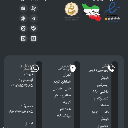
تلفن
آدرس
موبایل و
فروشگاه
واتساپ
02188813120
فروش
تهران،
فروش
اینترنتی :
خيابان كريم
اینترنتی
09128157685
خان ،خيابان
داخلی 180
سنایی نبش
تعمیرگاه و
کوچه
قطعات
تعمیرگاه :
هفدهم
09377383025
داخلی 153
،پلاک 138
فروش
ایمیل :
حضوری