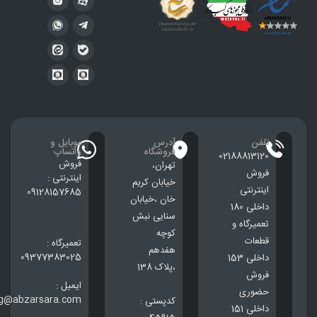
تلفن
آدرس
موبایل و
فروشگاه
واتساپ
02188813120
فروش
تهران،
فروش
اینترنتی :
خيابان كريم
اینترنتی
09128157685
خان ،خيابان
داخلی 180
سنایی نبش
تعمیرگاه و
کوچه
قطعات
تعمیرگاه :
هفدهم
09377383025
داخلی 153
،پلاک 138
فروش
ایمیل :
حضوری
ng@abzarsara.com
کدپستی :
داخلی 151