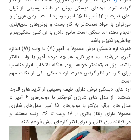
قدرت
اره
یکی دیگر از عوامل ضروری است که باید در نظر
گرفته شود. اره‌های دیسکی بوش در طیف وسیعی از توان
های قدرت از 12 آمپر تا 15 آمپر موجود است. اره‌ای قوی‌تر را
می‌توان با مواد سخت‌تر به کار بست و برش‌های سریع‌تری
انجام دهد، اما ممکن است مانور دادن با آن کمی سنگین‌تر و
چالش‌برانگیزتر باشد.
قدرت اره دیسکی بوش معمولاً با آمپر (A) یا وات (W) اندازه
گیری می‌شود. به طور کلی، هر چه درجه آمپر یا وات بالاتر
باشد، ابزار قدرتمندتر خواهد بود. هنگام انتخاب ابزار مناسب
برای کار، در نظر گرفتن قدرت اره دیسکی یکی از نکات مهم
است.
اره های دیسکی بوش دارای طیف وسیعی از گزینه‌های قدرت
هستند، از مدل های شارژی کوچکتر با موتورهای 6 آمپر تا
مدل های برقی بزرگتر با موتورهای 15 آمپر. مدل‌های شارژی
معمولا دارای ولتاژ باتری از 18 ولت تا 36 ولت هستند و
می‌توانند برق کافی را برای اکثر کارهای برش فراهم کنند.