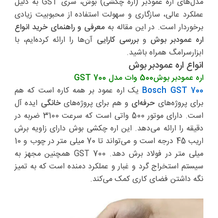
مدل‌های اره عمودبر (اره چکشی) بوش، سری GST به دلیل
عملکرد عالی، سازگاری و سهولت استفاده از محبوبیت زیادی
برخوردار است. در این مقاله به
معرفی و راهنمای خرید انواع
اره عمودبر بوش
و
بررسی کارایی
آن‌ها را ارائه کرده‌ایم، با
ابزارسرامگ همراه باشید.
انواع اره عمودبر بوش
اره عمودبر بوش500 وات مدل GST 700
Bosch GST 700
یک اره عمود بر همه کاره است که هم
برای پروژه‌های
حرفه‌ای
و هم برای پروژه‌های
خانگی
ایده آل
است. دارای موتور 500 واتی است که سرعت 3100 ضربه در
دقیقه را ارائه می‌دهد. این اره چکشی بوش دارای زاویه برش
اریب 45 درجه است و می‌تواند تا 70 میلی متر در چوب و 10
میلی متر در فولاد برش دهد. GST 700 همچنین مجهز به
سیستم استخراج گرد و غبار و عملکرد دمنده است که به تمیز
نگه داشتن فضای کاری کمک می‌کند.