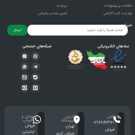
انتقادات و پيشنهادات
درباره ما
فرم ثبت کارت گارانتی
تامین عمده و سازمانی
خبرنامه
ارسال
نمادهای الکترونیکی
شبکه‌های اجتماعی
تلفن
آدرس
موبایل و
فروشگاه
واتساپ
02188813120
فروش
تهران،
فروش
اینترنتی :
خيابان كريم