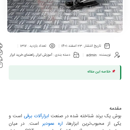
تاریخ انتشار :
23 اسفند 1401
تعداد بازدید :
1317
نویسنده :
admin
دسته بندی :
آموزش ابزار
,
راهنمای خرید ابزار
خلاصه این مقاله
مقدمه
بوش یک برند شناخته شده در صنعت
ابزارآلات برقی
است و
یکی از محبوب‌ترین ابزارها،
اره عمودبر
است. در میان